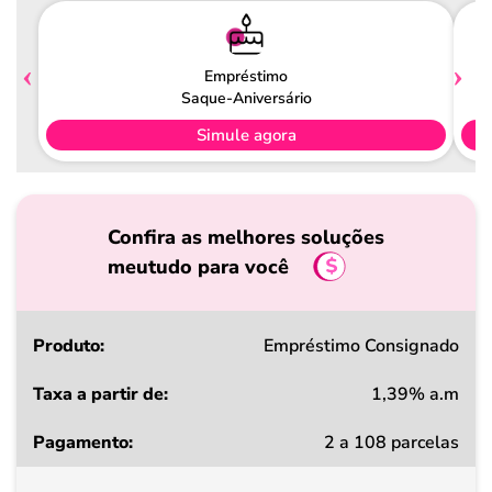
Empréstimo
Saque-Aniversário
Simule agora
Confira as melhores soluções
meutudo para você
Produto
Empréstimo Consignado
1,39% a.m
Taxa
2 a 108 parcelas
a
partir