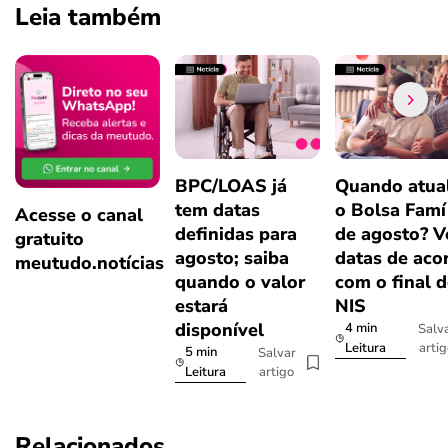
Leia também
BPC/LOAS já
Quando atual
tem datas
o Bolsa Famí
Acesse o canal
definidas para
de agosto? V
gratuito
agosto; saiba
datas de aco
meutudo.notícias
quando o valor
com o final 
estará
NIS
disponível
4 min
Salv
arti
Leitura
5 min
Salvar
artigo
Leitura
Relacionados