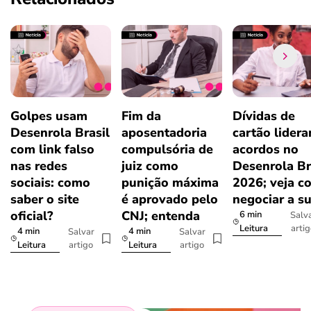
Golpes usam
Fim da
Dívidas de
Desenrola Brasil
aposentadoria
cartão lider
com link falso
compulsória de
acordos no
nas redes
juiz como
Desenrola Br
sociais: como
punição máxima
2026; veja c
saber o site
é aprovado pelo
negociar a s
oficial?
CNJ; entenda
6 min
Salv
arti
Leitura
4 min
4 min
Salvar
Salvar
artigo
artigo
Leitura
Leitura