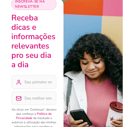
INSCREVA-SE NA
NEWSLETTER
Receba
dicas e
informações
relevantes
pro seu dia
a dia
Ao clicar em 'Continuar', declaro
que conheço a
Política de
Privacidade
da meutudo e
autorizo a utilização das minhas
informações para receber e-