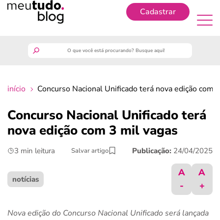
Cadastrar
Cadastrar
meutudo
início
Concurso Nacional Unificado terá nova edição com 3
guia do trabalhador
Concurso Nacional Unificado terá
finanças
nova edição com 3 mil vagas
3 min leitura
Publicação:
24/04/2025
Salvar artigo
benefícios
A
A
crédito fácil
notícias
-
+
últimas notícias
Nova edição do Concurso Nacional Unificado será lançada