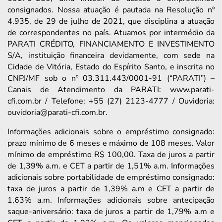
consignados. Nossa atuação é pautada na Resolução nº
4.935, de 29 de julho de 2021, que disciplina a atuação
de correspondentes no país. Atuamos por intermédio da
PARATI CRÉDITO, FINANCIAMENTO E INVESTIMENTO
S/A, instituição financeira devidamente, com sede na
Cidade de Vitória, Estado do Espírito Santo, e inscrita no
CNPJ/MF sob o nº 03.311.443/0001-91 (“PARATI”) –
Canais de Atendimento da PARATI: www.parati-
cfi.com.br / Telefone: +55 (27) 2123-4777 / Ouvidoria:
ouvidoria@parati-cfi.com.br.
Informações adicionais sobre o empréstimo consignado:
prazo mínimo de 6 meses e máximo de 108 meses. Valor
mínimo de empréstimo R$ 100,00. Taxa de juros a partir
de 1,39% a.m. e CET a partir de 1,51% a.m. Informações
adicionais sobre portabilidade de empréstimo consignado:
taxa de juros a partir de 1,39% a.m e CET a partir de
1,63% a.m. Informações adicionais sobre antecipação
saque-aniversário: taxa de juros a partir de 1,79% a.m e