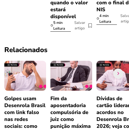
quando o valor
com o final 
estará
NIS
disponível
4 min
Salv
arti
Leitura
5 min
Salvar
artigo
Leitura
Relacionados
Golpes usam
Fim da
Dívidas de
Desenrola Brasil
aposentadoria
cartão lider
com link falso
compulsória de
acordos no
nas redes
juiz como
Desenrola Br
sociais: como
punição máxima
2026; veja c