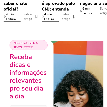
saber o site
é aprovado pelo
negociar a s
oficial?
CNJ; entenda
6 min
Salv
arti
Leitura
4 min
4 min
Salvar
Salvar
artigo
artigo
Leitura
Leitura
INSCREVA-SE NA
NEWSLETTER
Receba
dicas e
informações
relevantes
pro seu dia
a dia