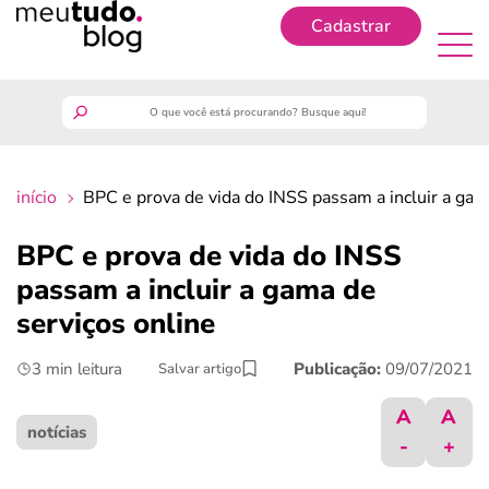
Cadastrar
Cadastrar
meutudo
início
BPC e prova de vida do INSS passam a incluir a gam
guia do trabalhador
BPC e prova de vida do INSS
finanças
passam a incluir a gama de
serviços online
benefícios
3 min leitura
Publicação:
09/07/2021
Salvar artigo
crédito fácil
A
A
notícias
-
+
últimas notícias