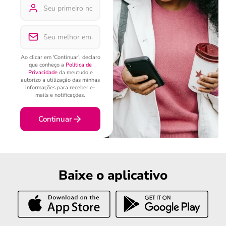
Ao clicar em 'Continuar', declaro
que conheço a
Política de
Privacidade
da meutudo e
autorizo a utilização das minhas
informações para receber e-
mails e notificações.
Continuar
Baixe o aplicativo