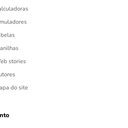
alculadoras
imuladores
abelas
anilhas
eb stories
utores
apa do site
nto