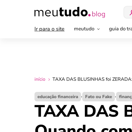
Ir para o site
meutudo
guia do t
início
TAXA DAS BLUSINHAS foi ZERADA: 
,
,
educação financeira
Fato ou Fake
finanç
TAXA DAS B
Quando com