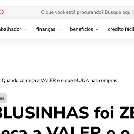
rabalhador
finanças
benefícios
crédito fáci
Quando começa a VALER e o que MUDA nas compras
as
LUSINHAS foi 
eça a VALER e 