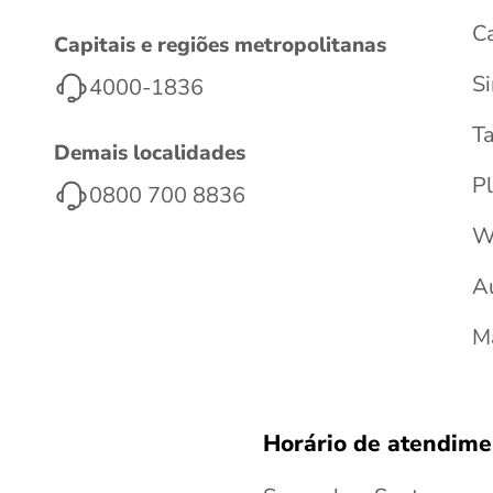
C
Capitais e regiões metropolitanas
S
4000-1836
T
Demais localidades
Pl
0800 700 8836
W
A
M
Horário de atendime