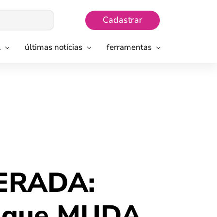
Cadastrar
l
últimas notícias
ferramentas
ZERADA:
o que MUDA