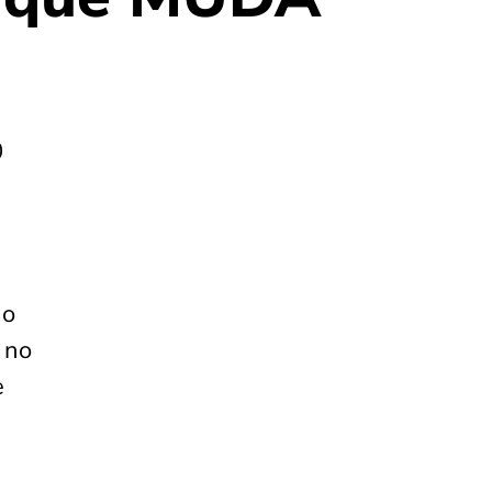
0
 o
 no
e