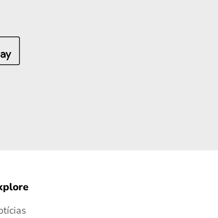
xplore
tícias