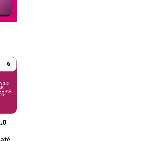
.0
 até