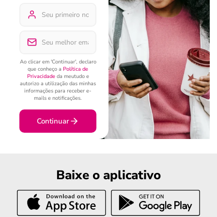
Ao clicar em 'Continuar', declaro
que conheço a
Política de
Privacidade
da meutudo e
autorizo a utilização das minhas
informações para receber e-
mails e notificações.
Continuar
Baixe o aplicativo