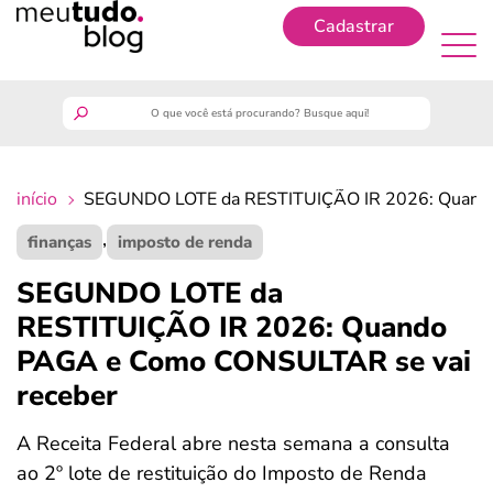
Cadastrar
Cadastrar
meutudo
início
SEGUNDO LOTE da RESTITUIÇÃO IR 2026: Quando
guia do trabalhador
,
finanças
imposto de renda
finanças
SEGUNDO LOTE da
RESTITUIÇÃO IR 2026: Quando
benefícios
PAGA e Como CONSULTAR se vai
receber
crédito fácil
A Receita Federal abre nesta semana a consulta
últimas notícias
ao 2º lote de restituição do Imposto de Renda