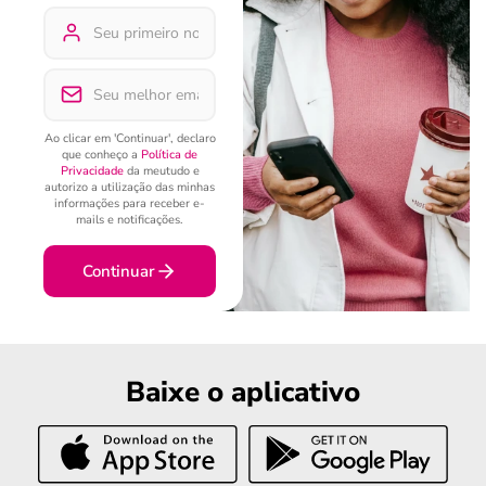
Ao clicar em 'Continuar', declaro
que conheço a
Política de
Privacidade
da meutudo e
autorizo a utilização das minhas
informações para receber e-
mails e notificações.
Continuar
Baixe o aplicativo