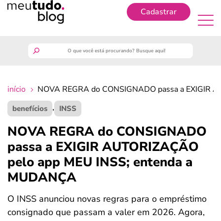
Cadastrar
Cadastrar
meutudo
início
NOVA REGRA do CONSIGNADO passa a EXIGIR A
guia do trabalhador
,
benefícios
INSS
finanças
NOVA REGRA do CONSIGNADO
passa a EXIGIR AUTORIZAÇÃO
benefícios
pelo app MEU INSS; entenda a
MUDANÇA
crédito fácil
O INSS anunciou novas regras para o empréstimo
últimas notícias
consignado que passam a valer em 2026. Agora,