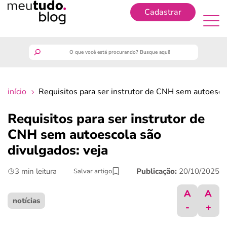
Cadastrar
Cadastrar
meutudo
início
Requisitos para ser instrutor de CNH sem autoescol
guia do trabalhador
Requisitos para ser instrutor de
finanças
CNH sem autoescola são
divulgados: veja
benefícios
3 min leitura
Publicação:
20/10/2025
Salvar artigo
crédito fácil
A
A
notícias
-
+
últimas notícias