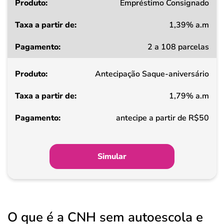
Produto
Empréstimo Consignado
1,39% a.m
Taxa
2 a 108 parcelas
a
partir
Antecipação Saque-aniversário
de
1,79% a.m
Pagamento
antecipe a partir de R$50
Simular
O que é a CNH sem autoescola e