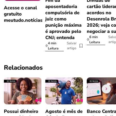
Fim da
Dívidas de
aposentadoria
cartão lider
Acesse o canal
compulsória de
acordos no
gratuito
juiz como
Desenrola Br
meutudo.notícias
punição máxima
2026; veja c
é aprovado pelo
negociar a s
CNJ; entenda
6 min
Salv
arti
Leitura
4 min
Salvar
artigo
Leitura
Relacionados
Possui dinheiro
Agosto é mês de
Banco Centra