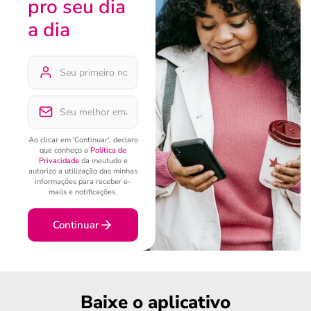
pro seu dia
a dia
Ao clicar em 'Continuar', declaro
que conheço a
Política de
Privacidade
da meutudo e
autorizo a utilização das minhas
informações para receber e-
mails e notificações.
Continuar
Baixe o aplicativo