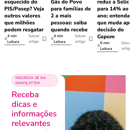
esquecido do
Gás do Povo
reduz a Selic
PIS/Pasep? Veja
para famílias de
para 14% ao
outros valores
2 a mais
ano; entenda
que milhões
pessoas: saiba
que muda ap
podem resgatar
quando recebe
decisão do
Copom
4 min
4 min
Salvar
Salvar
artigo
artigo
Leitura
Leitura
6 min
Salv
arti
Leitura
INSCREVA-SE NA
NEWSLETTER
Receba
dicas e
informações
relevantes