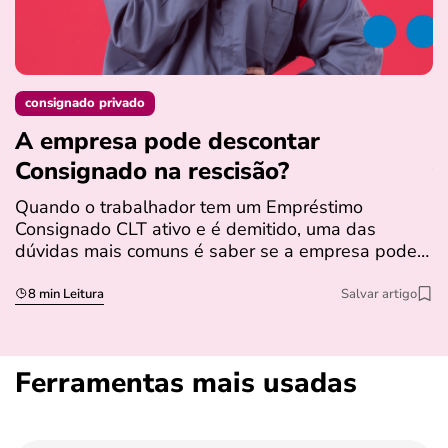
consignado privado
A empresa pode descontar
N
Consignado na rescisão​?
t
Quando o trabalhador tem um Empréstimo
N
Consignado CLT ativo e é demitido, uma das
l
dúvidas mais comuns é saber se a empresa pode…
e
s
8 min Leitura
Salvar artigo
Ferramentas mais usadas