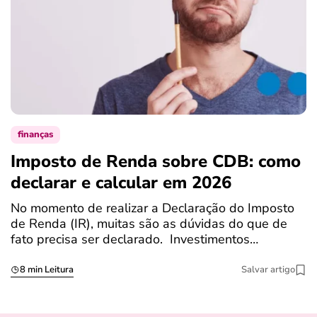
finanças
Imposto de Renda sobre CDB: como
N
declarar e calcular em 2026
a
No momento de realizar a Declaração do Imposto
T
de Renda (IR), muitas são as dúvidas do que de
c
fato precisa ser declarado. Investimentos…
c
8 min Leitura
Salvar artigo