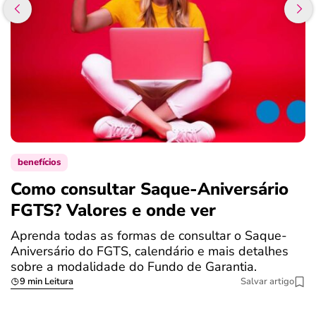
benefícios
Como consultar Saque-Aniversário
S
FGTS? Valores e onde ver
a
Aprenda todas as formas de consultar o Saque-
O
Aniversário do FGTS, calendário e mais detalhes
é
sobre a modalidade do Fundo de Garantia.
a
9 min Leitura
Salvar artigo