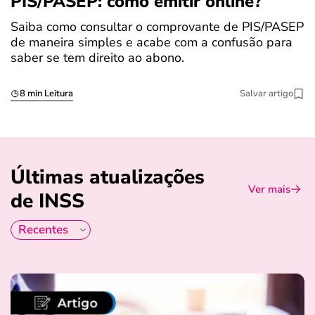
PIS/PASEP: como emitir online?
c
Saiba como consultar o comprovante de PIS/PASEP
O
de maneira simples e acabe com a confusão para
é
saber se tem direito ao abono.
u
8 min Leitura
Salvar artigo
Últimas atualizações
Ver mais
de INSS