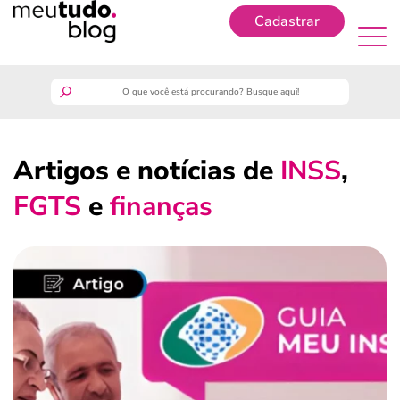
Cadastrar
Cadastrar
meutudo
Artigos e notícias de
INSS
,
guia do trabalhador
FGTS
e
finanças
finanças
benefícios
crédito fácil
últimas notícias