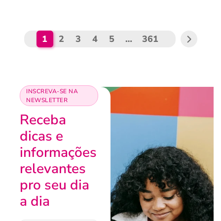
1
2
3
4
5
…
361
INSCREVA-SE NA
NEWSLETTER
Receba
dicas e
informações
relevantes
pro seu dia
a dia