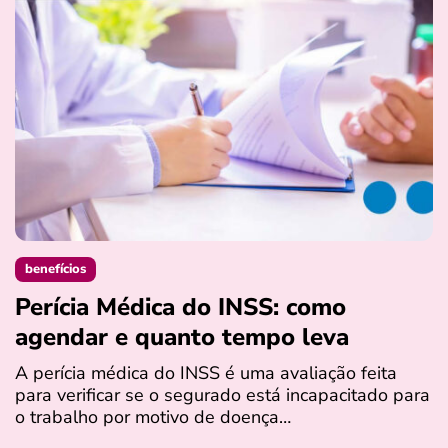
benefícios
Perícia Médica do INSS: como
D
agendar e quanto tempo leva
a
s
A perícia médica do INSS é uma avaliação feita
para verificar se o segurado está incapacitado para
O
o trabalho por motivo de doença…
I
q