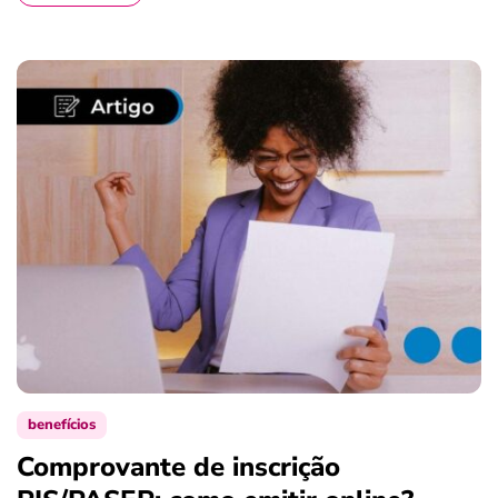
benefícios
Comprovante de inscrição
S