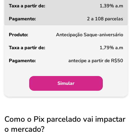
1,39% a.m
Taxa
2 a 108 parcelas
a
partir
Antecipação Saque-aniversário
de
1,79% a.m
Pagamento
antecipe a partir de R$50
Simular
Como o Pix parcelado vai impactar
o mercado?