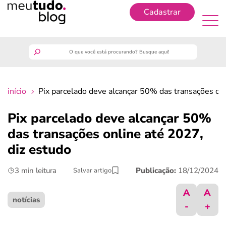
Cadastrar
Cadastrar
meutudo
início
Pix parcelado deve alcançar 50% das transações onl
guia do trabalhador
Pix parcelado deve alcançar 50%
finanças
das transações online até 2027,
diz estudo
benefícios
3 min leitura
Publicação:
18/12/2024
Salvar artigo
crédito fácil
A
A
notícias
-
+
últimas notícias