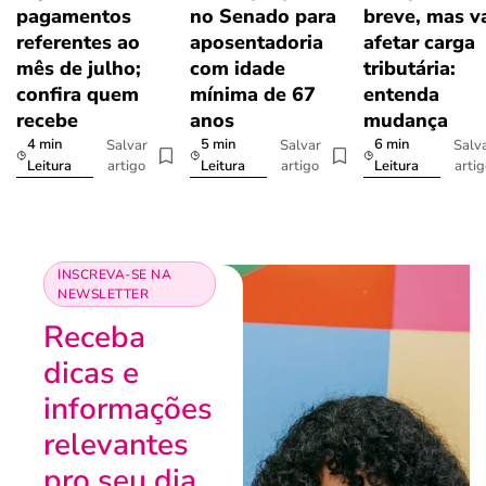
pagamentos
no Senado para
breve, mas v
referentes ao
aposentadoria
afetar carga
mês de julho;
com idade
tributária:
confira quem
mínima de 67
entenda
recebe
anos
mudança
4 min
5 min
6 min
Salvar
Salvar
Salv
artigo
artigo
arti
Leitura
Leitura
Leitura
INSCREVA-SE NA
NEWSLETTER
Receba
dicas e
informações
relevantes
pro seu dia