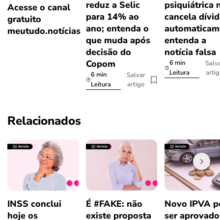
reduz a Selic
psiquiátrica 
Acesse o canal
para 14% ao
cancela dívi
gratuito
ano; entenda o
automaticam
meutudo.notícias
que muda após
entenda a
decisão do
notícia falsa
Copom
6 min
Salv
arti
Leitura
6 min
Salvar
artigo
Leitura
Relacionados
INSS conclui
É #FAKE: não
Novo IPVA p
hoje os
existe proposta
ser aprovad