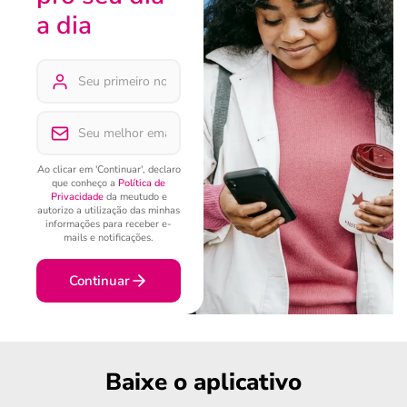
a dia
Ao clicar em 'Continuar', declaro
que conheço a
Política de
Privacidade
da meutudo e
autorizo a utilização das minhas
informações para receber e-
mails e notificações.
Continuar
Baixe o aplicativo