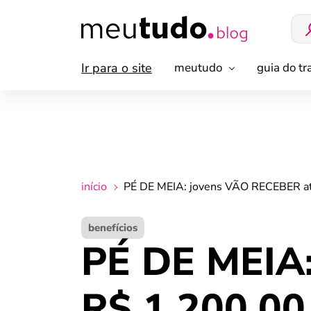
Ir para o site
meutudo
guia do t
início
PÉ DE MEIA: jovens VÃO RECEBER a
benefícios
PÉ DE MEIA
R$ 1.200,0