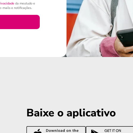
rivacidade
da meutudo e
-mails e notificações.
Baixe o aplicativo