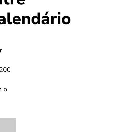
alendário
r
 200
m o