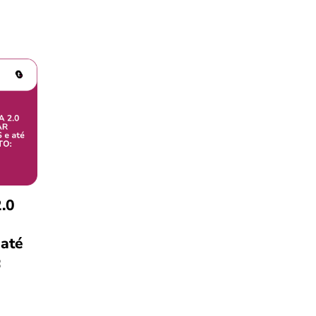
.0
 até
: