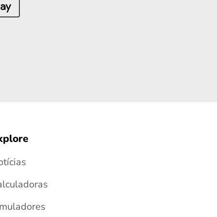
xplore
tícias
alculadoras
imuladores