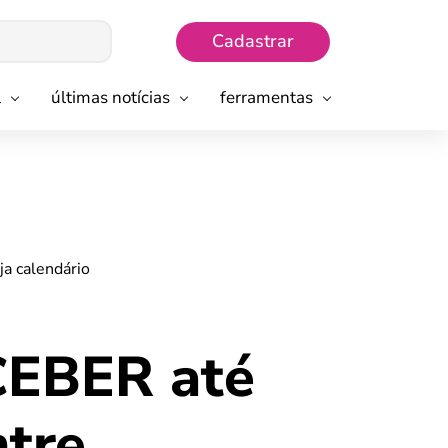
Cadastrar
l
últimas notícias
ferramentas
 calendário
CEBER até
tre