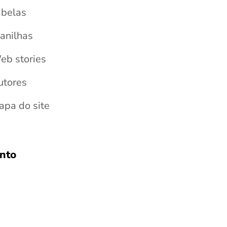
abelas
anilhas
eb stories
utores
apa do site
nto