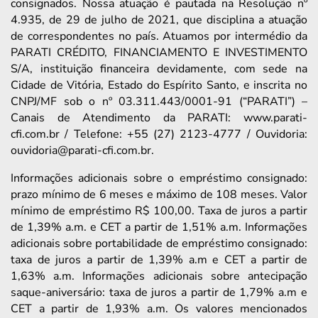
consignados. Nossa atuação é pautada na Resolução nº
4.935, de 29 de julho de 2021, que disciplina a atuação
de correspondentes no país. Atuamos por intermédio da
PARATI CRÉDITO, FINANCIAMENTO E INVESTIMENTO
S/A, instituição financeira devidamente, com sede na
Cidade de Vitória, Estado do Espírito Santo, e inscrita no
CNPJ/MF sob o nº 03.311.443/0001-91 (“PARATI”) –
Canais de Atendimento da PARATI: www.parati-
cfi.com.br / Telefone: +55 (27) 2123-4777 / Ouvidoria:
ouvidoria@parati-cfi.com.br.
Informações adicionais sobre o empréstimo consignado:
prazo mínimo de 6 meses e máximo de 108 meses. Valor
mínimo de empréstimo R$ 100,00. Taxa de juros a partir
de 1,39% a.m. e CET a partir de 1,51% a.m. Informações
adicionais sobre portabilidade de empréstimo consignado:
taxa de juros a partir de 1,39% a.m e CET a partir de
1,63% a.m. Informações adicionais sobre antecipação
saque-aniversário: taxa de juros a partir de 1,79% a.m e
CET a partir de 1,93% a.m. Os valores mencionados