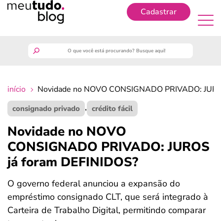
Cadastrar
Cadastrar
meutudo
início
Novidade no NOVO CONSIGNADO PRIVADO: JUROS
guia do trabalhador
,
consignado privado
crédito fácil
finanças
Novidade no NOVO
CONSIGNADO PRIVADO: JUROS
benefícios
já foram DEFINIDOS?
crédito fácil
O governo federal anunciou a expansão do
empréstimo consignado CLT, que será integrado à
últimas notícias
Carteira de Trabalho Digital, permitindo comparar