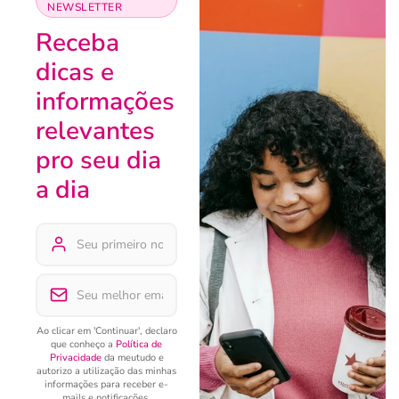
NEWSLETTER
Receba
dicas e
informações
relevantes
pro seu dia
a dia
Ao clicar em 'Continuar', declaro
que conheço a
Política de
Privacidade
da meutudo e
autorizo a utilização das minhas
informações para receber e-
mails e notificações.