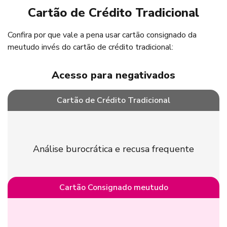
Cartão de Crédito Tradicional
Confira por que vale a pena usar cartão consignado da
meutudo invés do cartão de crédito tradicional:
Exclusivo para aposentados e pensionistas do INSS. Sujeito
Acesso para negativados
à margem disponível. Utilize seu crédito apenas quando
necessário.
Cartão de Crédito Tradicional
Análise burocrática e recusa frequente
Cartão Consignado meutudo