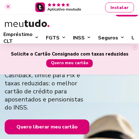
Instalar
Entrar
›
Início
Cartão de Crédito Consignado
Empréstimo
FGTS
INSS
Seguros
Ut
CLT
Cartão de Crédito
Solicite o Cartão Consignado com taxas reduzidas
Consignado
Quero meu cartão
Cashback, limite para Pix e
taxas reduzidas: o melhor
cartão de crédito para
aposentados e pensionistas
do INSS.
Quero liberar meu cartão