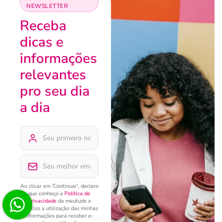
NEWSLETTER
Receba
dicas e
informações
relevantes
pro seu dia
a dia
Ao clicar em 'Continuar', declaro
que conheço a
Política de
Privacidade
da meutudo e
autorizo a utilização das minhas
informações para receber e-