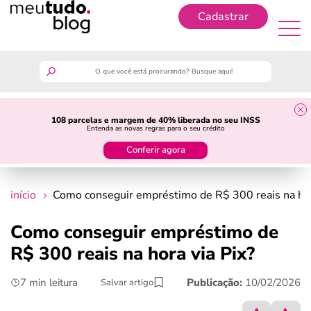
Cadastrar
Cadastrar
meutudo
108 parcelas e margem de 40% liberada no seu INSS
Entenda as novas regras para o seu crédito
guia do trabalhador
Conferir agora
finanças
início
Como conseguir empréstimo de R$ 300 reais na hor
benefícios
Como conseguir empréstimo de
R$ 300 reais na hora via Pix?
crédito fácil
7 min leitura
Publicação:
10/02/2026
Salvar artigo
últimas notícias