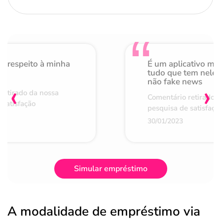
o respeito à minha
É um aplicativo mu
de
tudo que tem nele 
não fake news
‹
›
retirado da nossa
Comentário retirado 
 satisfação
pesquisa de satisfaçã
30/01/2023
Simular empréstimo
A modalidade de empréstimo via