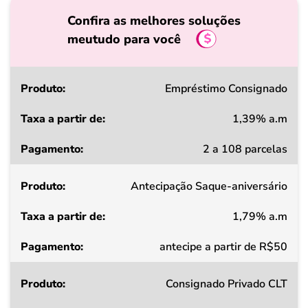
Confira as melhores soluções
meutudo para você
Produto
Empréstimo Consignado
1,39% a.m
Taxa
2 a 108 parcelas
a
partir
Antecipação Saque-aniversário
de
1,79% a.m
Pagamento
antecipe a partir de R$50
Consignado Privado CLT