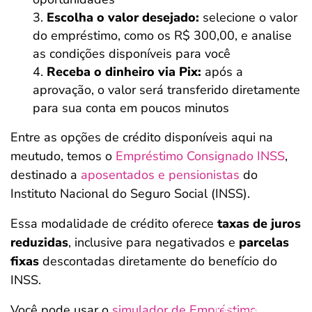
Escolha o valor desejado:
selecione o valor
do empréstimo, como os R$ 300,00, e analise
as condições disponíveis para você
Receba o dinheiro via Pix:
após a
aprovação, o valor será transferido diretamente
para sua conta em poucos minutos
Entre as opções de crédito disponíveis aqui na
meutudo, temos o
Empréstimo Consignado INSS
,
destinado a
aposentados e pensionistas
do
Instituto Nacional do Seguro Social (INSS).
Essa modalidade de crédito oferece
taxas de juros
reduzidas
, inclusive para negativados e
parcelas
fixas
descontadas diretamente do benefício do
INSS.
Você pode usar o
simulador de Empréstimo
Salvar Ferramenta
Salvar Ferramenta