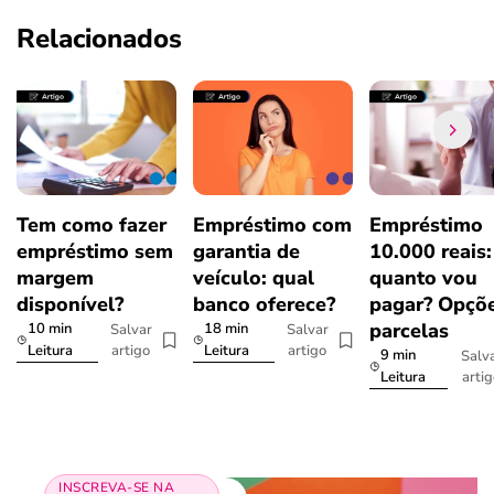
Relacionados
Tem como fazer
Empréstimo com
Empréstimo
empréstimo sem
garantia de
10.000 reais:
margem
veículo: qual
quanto vou
disponível?
banco oferece?
pagar? Opçõe
parcelas
10 min
18 min
Salvar
Salvar
artigo
artigo
Leitura
Leitura
9 min
Salv
arti
Leitura
INSCREVA-SE NA