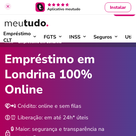
Instalar
Entrar
Empréstimo
FGTS
INSS
Seguros
Util
CLT
›
Início
Empréstimo em Londrina
Empréstimo em
Londrina 100%
Online
📲 Crédito: online e sem filas
⏰ Liberação: em até 24h* úteis
🔒 Maior: segurança e transparência na