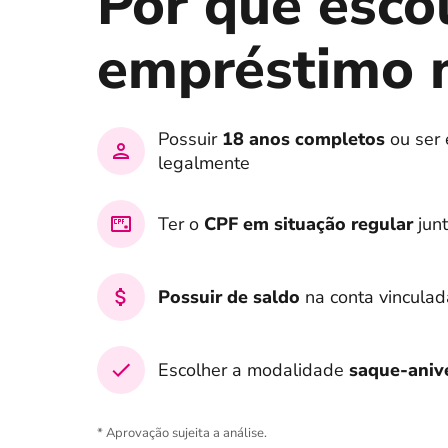
Por que esco
empréstimo 
Possuir
18 anos completos
ou ser
legalmente
Ter o
CPF em situação regular
junt
Possuir de saldo
na conta vincula
Escolher a modalidade
saque-aniv
* Aprovação sujeita a análise.