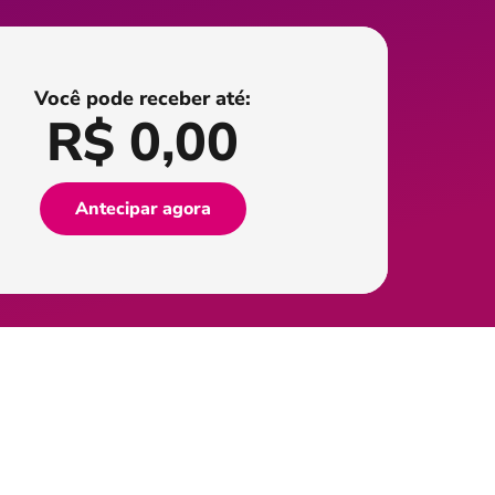
Você pode receber até:
R$
0,00
Antecipar agora