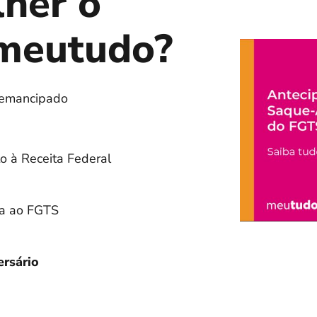
lher o
meutudo?
 emancipado
o à Receita Federal
da ao FGTS
ersário