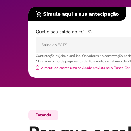
Simule aqui a sua antecipação
Qual o seu saldo no FGTS?
Contratação sujeita a análise. Os valores na contratação po
* Prazo mínimo de pagamento de 10 minutos e máximo de 24 
A meutudo exerce uma atividade prevista pelo Banco Cent
Entenda