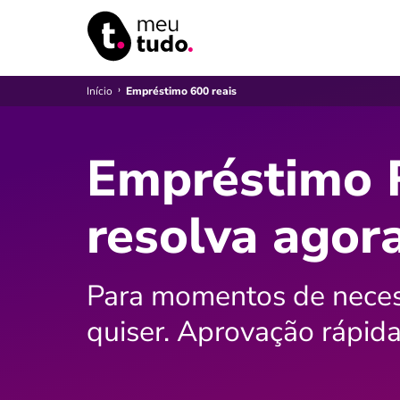
›
Início
Empréstimo 600 reais
Empréstimo R
resolva agor
Para momentos de necess
quiser. Aprovação rápida