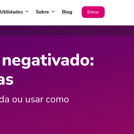
Utilidades
Sobre
Blog
Entrar
 negativado:
as
ida ou usar como