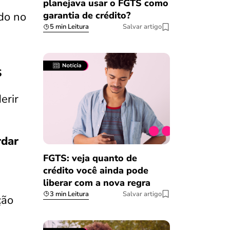
planejava usar o FGTS como
do no
garantia de crédito?
5 min Leitura
Salvar artigo
s
erir
rdar
FGTS: veja quanto de
crédito você ainda pode
liberar com a nova regra
3 min Leitura
Salvar artigo
ção