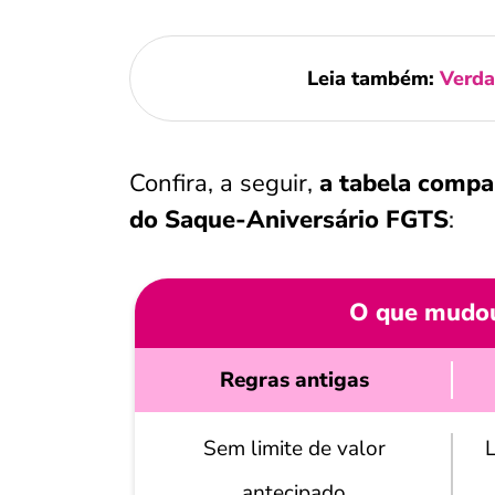
Leia também:
Verda
Confira, a seguir,
a tabela compar
do Saque-Aniversário FGTS
:
O que mudou
Regras antigas
Sem limite de valor
L
antecipado