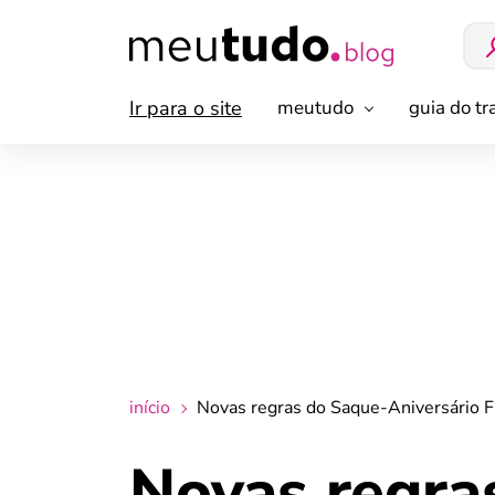
Ir para o site
meutudo
guia do t
início
Novas regras do Saque-Aniversário F
Novas regra