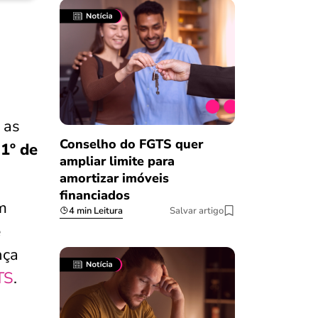
 as
Conselho do FGTS quer
 1º de
ampliar limite para
amortizar imóveis
financiados
m
4 min Leitura
Salvar artigo
e
nça
TS
.
Salvar Ferramenta