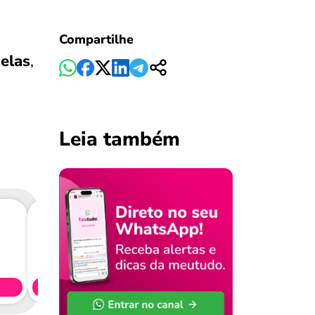
Compartilhe
celas
,
Leia também
Consig
CL
Simule 