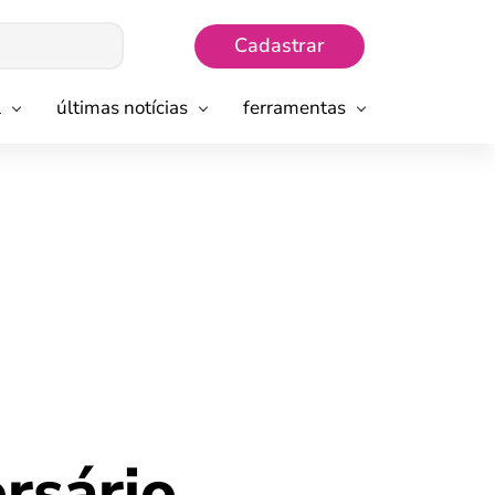
Cadastrar
l
últimas notícias
ferramentas
rsário