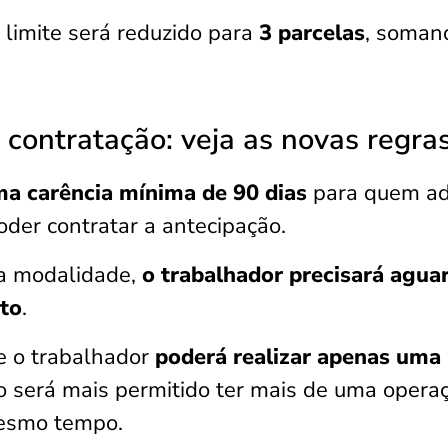
o limite será reduzido para
3 parcelas
, soman
 contratação: veja as novas regra
ma carência mínima de 90 dias
para quem ad
oder contratar a antecipação.
ela modalidade,
o trabalhador precisará agua
ito
.
e o trabalhador
poderá realizar apenas uma
ão será mais permitido ter mais de uma opera
mesmo tempo.