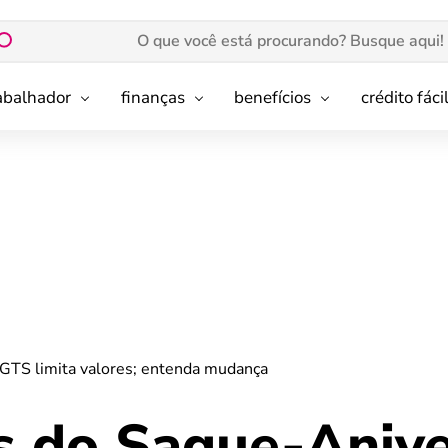
rabalhador
finanças
benefícios
crédito fáci
GTS limita valores; entenda mudança
s do Saque-Anive