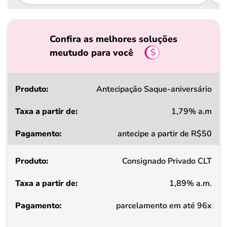
Confira as melhores soluções
meutudo para você
Produto
Antecipação Saque-aniversário
1,79% a.m
Taxa
antecipe a partir de R$50
a
partir
Consignado Privado CLT
de
1,89% a.m.
Pagamento
parcelamento em até 96x