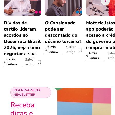
Dívidas de
O Consignado
Motociclista
cartão lideram
pode ser
app poderão 
acordos no
descontado do
acesso a créd
Desenrola Brasil
décimo terceiro?
do governo p
2026; veja como
comprar mot
6 min
Salvar
artigo
Leitura
negociar a sua
4 min
Salv
arti
Leitura
6 min
Salvar
artigo
Leitura
INSCREVA-SE NA
NEWSLETTER
Receba
dicas e