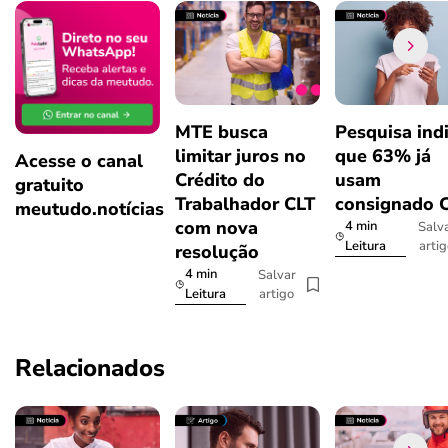
MTE busca
Pesquisa ind
limitar juros no
que 63% já
Acesse o canal
Crédito do
usam
gratuito
Trabalhador CLT
consignado 
meutudo.notícias
com nova
4 min
Salv
arti
Leitura
resolução
4 min
Salvar
artigo
Leitura
Relacionados