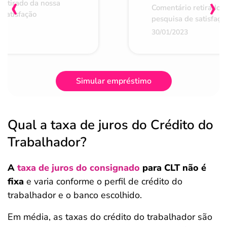
‹
›
retirado da nossa
Comentário retirado 
 satisfação
pesquisa de satisfaçã
30/01/2023
Simular empréstimo
Qual a taxa de juros do Crédito do
Trabalhador?
A
taxa de juros do consignado
para CLT não é
fixa
e varia conforme o perfil de crédito do
trabalhador e o banco escolhido.
Em média, as taxas do crédito do trabalhador são