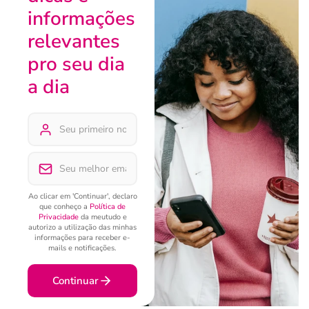
informações
relevantes
pro seu dia
a dia
Ao clicar em 'Continuar', declaro
que conheço a
Política de
Privacidade
da meutudo e
autorizo a utilização das minhas
informações para receber e-
mails e notificações.
Continuar