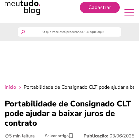
Cadastrar
Cadastrar
meutudo
guia do trabalhador
finanças
início
Portabilidade de Consignado CLT pode ajudar a baix
benefícios
Portabilidade de Consignado CLT
pode ajudar a baixar juros de
crédito fácil
contrato
últimas notícias
5 min leitura
Publicação:
03/06/2025
Salvar artigo