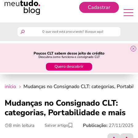
Cadastrar
Cadastrar
meutudo
Poucos CLT sabem desse jeito de crédito
Descubra como funciona o consignado CLT
guia do trabalhador
Quero descobrir
finanças
início
Mudanças no Consignado CLT: categorias, Portabili
benefícios
Mudanças no Consignado CLT:
categorias, Portabilidade e mais
crédito fácil
8 min leitura
Publicação:
27/11/2025
Salvar artigo
últimas notícias