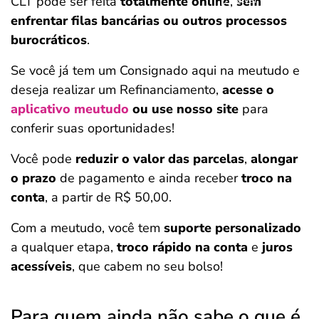
CLT pode ser feita
totalmente online
,
sem
enfrentar filas bancárias ou outros processos
burocráticos
.
Se você já tem um Consignado aqui na meutudo e
deseja realizar um Refinanciamento,
acesse o
aplicativo meutudo
ou use nosso site
para
conferir suas oportunidades!
Você pode
reduzir o valor das parcelas
,
alongar
o prazo
de pagamento e ainda receber
troco na
conta
, a partir de R$ 50,00.
Com a meutudo, você tem
suporte personalizado
a qualquer etapa,
troco rápido na conta
e
juros
acessíveis
, que cabem no seu bolso!
Para quem ainda não sabe o que é