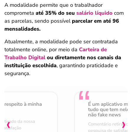
A modalidade permite que o trabalhador
comprometa
até 35% do seu
salário líquido
com
as parcelas, sendo possível
parcelar em até 96
mensalidades.
Atualmente, a modalidade pode ser contratada
totalmente online, por meio da
Carteira de
Trabalho Digital
ou diretamente nos canais da
instituição escolhida
, garantindo praticidade e
segurança.
o respeito à minha
É um aplicativo mu
de
tudo que tem nele 
não fake news
‹
›
retirado da nossa
Comentário retirado 
 satisfação
pesquisa de satisfaçã