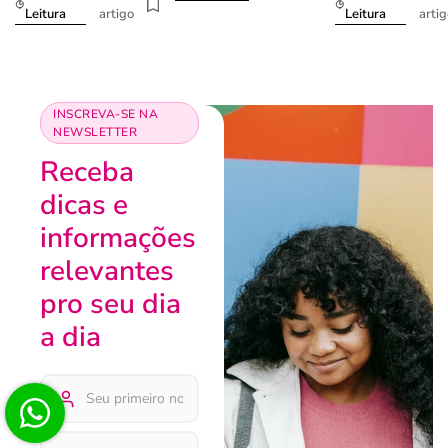
artigo
arti
Leitura
Leitura
INSCREVA-SE NA
NEWSLETTER
Receba
dicas e
informações
relevantes
pro seu dia
a dia