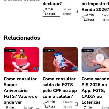
declarar?
no Imposto 
Renda 2026
9 min
Salvar
artigo
Leitura
10 min
Salv
arti
Leitura
Relacionados
Como consultar
Como consultar
Como sacar 
Saque-
saldo do FGTS
PIS 2026 no
Aniversário
pelo CPF ou app
App, FGTS,
FGTS? Valores e
com o celular?
CAIXA ou
onde ver
Lotéricas
14 min
Salvar
artigo
Leitura
9 min
7 min
Salvar
Salv