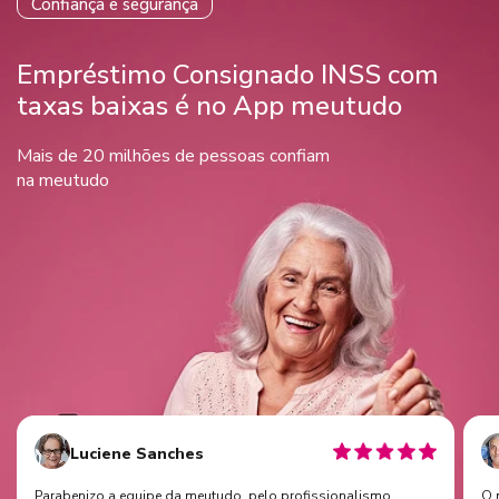
Confiança e segurança
Empréstimo Consignado INSS com
taxas baixas é no App meutudo
Mais de 20 milhões de pessoas confiam
na meutudo
Luciene Sanches
Parabenizo a equipe da meutudo. pelo profissionalismo,
O 