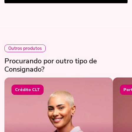
Outros produtos
Procurando por outro tipo de
Consignado?
Crédito CLT
Por