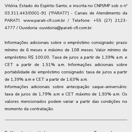
Vitória, Estado do Espírito Santo, e inscrita no CNPJ/MF sob o nº
03.311.443/0001-91 (“PARATI”) - Canais de Atendimento da
PARATI: www.parati-cfi.com.br / Telefone: +55 (27) 2123-
4777 / Ouvidoria: ouvidoria@parati-cfi.com.br.
Informações adicionais sobre o empréstimo consignado: prazo
mínimo de 6 meses e máximo de
108
meses. Valor mínimo de
empréstimo R$ 100,00. Taxa de juros a partir de
1,39
% a.m. e
CET a partir de
1,51
% a.m. Informações adicionais sobre
portabilidade de empréstimo consignado: taxa de juros a partir
de
1,39
% a.m e CET a partir de
1,63
% a.m.
Informações adicionais sobre antecipação saque-aniversário:
taxa de juros de 1,79% a.m e CET máximo de 1,93% a.m. Os
valores mencionados podem variar a partir das condições no
momento da contratação.