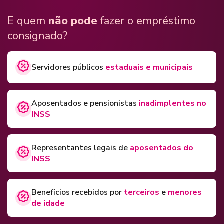
E quem
não pode
fazer o empréstimo
consignado?
Servidores públicos
estaduais e municipais
Aposentados e pensionistas
inadimplentes no
INSS
Representantes legais de
aposentados do
INSS
Benefícios recebidos por
terceiros
e
menores
de idade