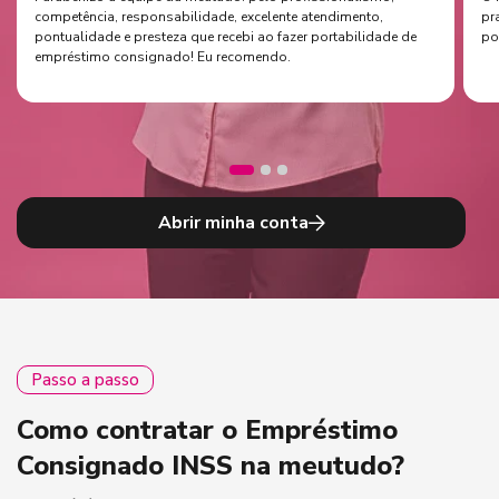
competência, responsabilidade, excelente atendimento,
pr
pontualidade e presteza que recebi ao fazer portabilidade de
po
empréstimo consignado! Eu recomendo.
Abrir minha conta
Passo a passo
Como contratar o Empréstimo
Consignado INSS na meutudo?