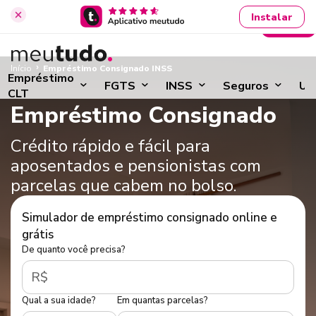
Instalar
Entrar
›
Início
Empréstimo Consignado INSS
Empréstimo
FGTS
INSS
Seguros
Ut
CLT
Empréstimo Consignado
Crédito rápido e fácil para
aposentados e pensionistas com
parcelas que cabem no bolso.
Simulador de empréstimo consignado online e
grátis
De quanto você precisa?
R$
Qual a sua idade?
Em quantas parcelas?