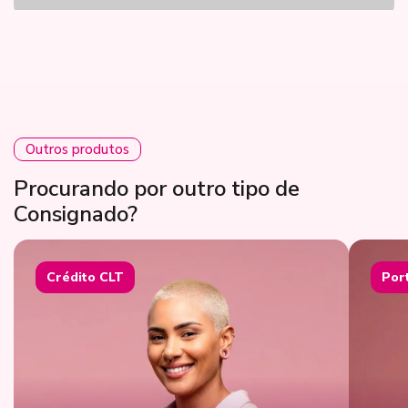
Outros produtos
Procurando por outro tipo de
Consignado?
Crédito CLT
Por