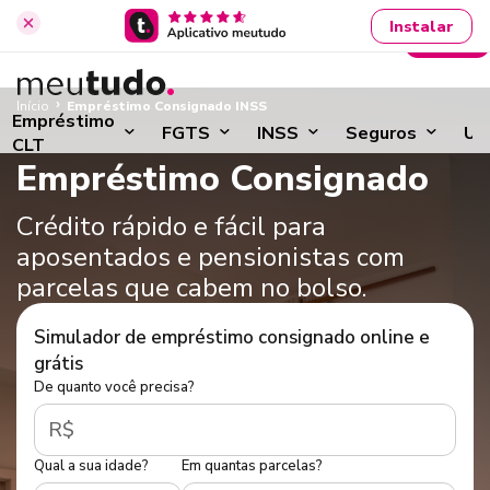
Instalar
Entrar
›
Início
Empréstimo Consignado INSS
Empréstimo
FGTS
INSS
Seguros
Ut
CLT
Empréstimo Consignado
Crédito rápido e fácil para
aposentados e pensionistas com
parcelas que cabem no bolso.
Simulador de empréstimo consignado online e
grátis
De quanto você precisa?
R$
Qual a sua idade?
Em quantas parcelas?