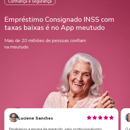
Confiança e segurança
Empréstimo Consignado INSS com
taxas baixas é no App meutudo
Mais de 20 milhões de pessoas confiam
na meutudo
Luciene Sanches
Parabenizo a equipe da meutudo. pelo profissionalismo,
O 