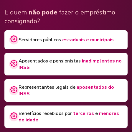
E quem
não pode
fazer o empréstimo
consignado?
Servidores públicos
estaduais e municipais
Aposentados e pensionistas
inadimplentes no
INSS
Representantes legais de
aposentados do
INSS
Benefícios recebidos por
terceiros
e
menores
de idade