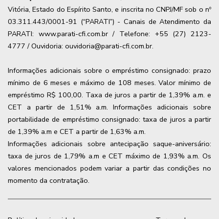
Vitória, Estado do Espírito Santo, e inscrita no CNPJ/MF sob o nº
03.311.443/0001-91 (“PARATI”) - Canais de Atendimento da
PARATI: www.parati-cfi.com.br / Telefone: +55 (27) 2123-
4777 / Ouvidoria: ouvidoria@parati-cfi.com.br.
Informações adicionais sobre o empréstimo consignado: prazo
mínimo de 6 meses e máximo de
108
meses. Valor mínimo de
empréstimo R$ 100,00. Taxa de juros a partir de
1,39
% a.m. e
CET a partir de
1,51
% a.m. Informações adicionais sobre
portabilidade de empréstimo consignado: taxa de juros a partir
de
1,39
% a.m e CET a partir de
1,63
% a.m.
Informações adicionais sobre antecipação saque-aniversário:
taxa de juros de 1,79% a.m e CET máximo de 1,93% a.m. Os
valores mencionados podem variar a partir das condições no
momento da contratação.