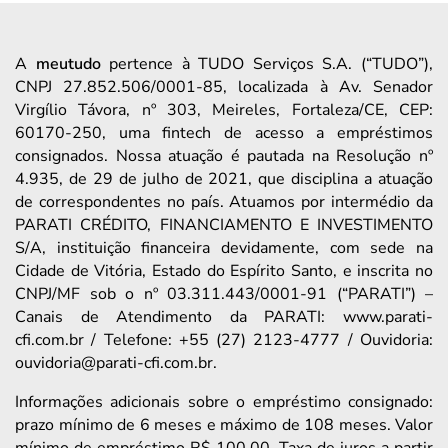
A
meutudo
pertence à TUDO Serviços S.A. (“TUDO”),
CNPJ 27.852.506/0001-85, localizada à Av. Senador
Virgílio Távora, nº 303, Meireles, Fortaleza/CE, CEP:
60170-250, uma fintech de acesso a empréstimos
consignados. Nossa atuação é pautada na Resolução nº
4.935, de 29 de julho de 2021, que disciplina a atuação
de correspondentes no país. Atuamos por intermédio da
PARATI CRÉDITO, FINANCIAMENTO E INVESTIMENTO
S/A, instituição financeira devidamente, com sede na
Cidade de Vitória, Estado do Espírito Santo, e inscrita no
CNPJ/MF sob o nº 03.311.443/0001-91 (“PARATI”) –
Canais de Atendimento da PARATI: www.parati-
cfi.com.br / Telefone: +55 (27) 2123-4777 / Ouvidoria:
ouvidoria@parati-cfi.com.br.
Informações adicionais sobre o empréstimo consignado:
prazo mínimo de 6 meses e máximo de 108 meses. Valor