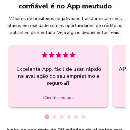
confiável é no App meutudo
Milhares de brasileiros negativados transformaram seus
planos em realidade com as oportunidades de crédito no
aplicativo da meutudo. Veja alguns depoimentos reais:
Excelente App, fácil de usar, rápido
APP 
na avaliação do seu empréstimo e
i
seguro 🔐.
Cliente meutudo
Junte-se aos mais de 20 milhões de clientes que,