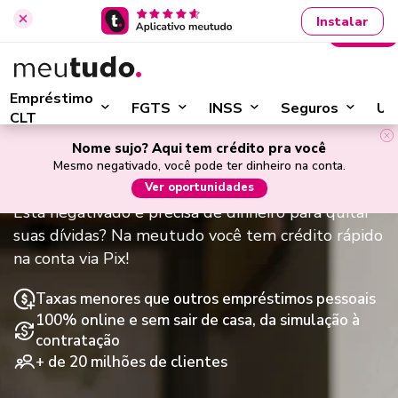
Instalar
Entrar
›
Início
Empréstimo para negativado
Empréstimo
FGTS
INSS
Seguros
Ut
CLT
Empréstimo para negativado:
Nome sujo? Aqui tem crédito pra você
Mesmo negativado, você pode ter dinheiro na conta.
online, rápido e seguro
Ver oportunidades
Está negativado e precisa de dinheiro para quitar
suas dívidas? Na meutudo você tem crédito rápido
na conta via Pix!
Taxas menores que outros empréstimos pessoais
100% online e sem sair de casa, da simulação à
contratação
+ de 20 milhões de clientes