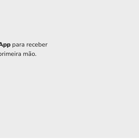
sApp
para receber
 primeira mão.