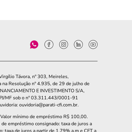
rgílio Távora, nº 303, Meireles,
 na Resolução nº 4.935, de 29 de julho de
TO, FINANCIAMENTO E INVESTIMENTO S/A,
o CNPJ/MF sob o nº 03.311.443/0001-91
idoria: ouvidoria@parati-cfi.com.br.
. Valor mínimo de empréstimo R$ 100,00.
e de empréstimo consignado: taxa de juros a
: taxa de juros a partir de 1,79% a.m e CET a