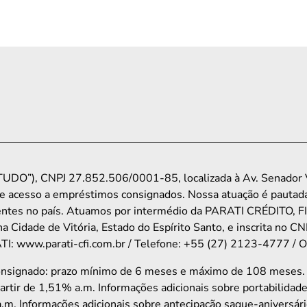
UDO”), CNPJ 27.852.506/0001-85, localizada à Av. Senador Vi
e acesso a empréstimos consignados. Nossa atuação é pautada
ondentes no país. Atuamos por intermédio da PARATI CRÉDI
na Cidade de Vitória, Estado do Espírito Santo, e inscrita n
: www.parati-cfi.com.br / Telefone: +55 (27) 2123-4777 / Ouv
consignado: prazo mínimo de 6 meses e máximo de 108 meses
partir de 1,51% a.m. Informações adicionais sobre portabilidad
.m. Informações adicionais sobre antecipação saque-aniversário