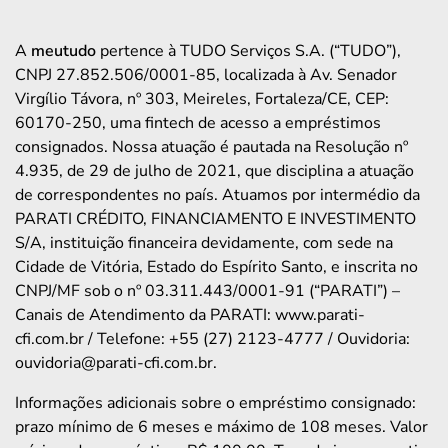
A
meutudo
pertence à TUDO Serviços S.A. (“TUDO”),
CNPJ 27.852.506/0001-85, localizada à Av. Senador
Virgílio Távora, nº 303, Meireles, Fortaleza/CE, CEP:
60170-250, uma fintech de acesso a empréstimos
consignados. Nossa atuação é pautada na Resolução nº
4.935, de 29 de julho de 2021, que disciplina a atuação
de correspondentes no país. Atuamos por intermédio da
PARATI CRÉDITO, FINANCIAMENTO E INVESTIMENTO
S/A, instituição financeira devidamente, com sede na
Cidade de Vitória, Estado do Espírito Santo, e inscrita no
CNPJ/MF sob o nº 03.311.443/0001-91 (“PARATI”) –
Canais de Atendimento da PARATI: www.parati-
cfi.com.br / Telefone: +55 (27) 2123-4777 / Ouvidoria:
ouvidoria@parati-cfi.com.br.
Informações adicionais sobre o empréstimo consignado:
prazo mínimo de 6 meses e máximo de 108 meses. Valor