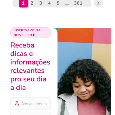
1
2
3
4
5
…
361
INSCREVA-SE NA
NEWSLETTER
Receba
dicas e
informações
relevantes
pro seu dia
a dia