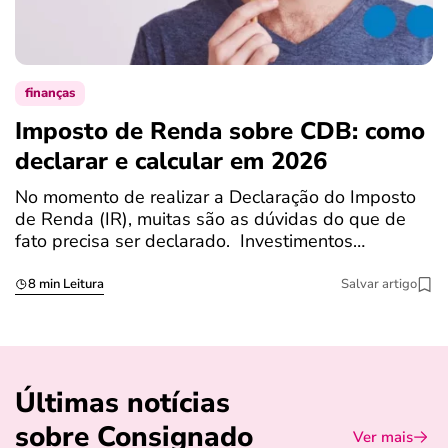
finanças
Imposto de Renda sobre CDB: como
N
declarar e calcular em 2026
a
No momento de realizar a Declaração do Imposto
T
de Renda (IR), muitas são as dúvidas do que de
c
fato precisa ser declarado. Investimentos…
c
8 min Leitura
Salvar artigo
Últimas notícias
sobre Consignado
Ver mais