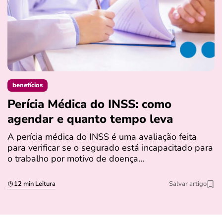
benefícios
Perícia Médica do INSS: como
D
agendar e quanto tempo leva
a
s
A perícia médica do INSS é uma avaliação feita
para verificar se o segurado está incapacitado para
O
o trabalho por motivo de doença…
I
q
12 min Leitura
Salvar artigo