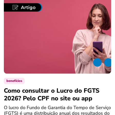
benefícios
Como consultar o Lucro do FGTS
C
2026? Pelo CPF no site ou app
P
O lucro do Fundo de Garantia do Tempo de Serviço
S
(FGTS) é uma distribuição anual dos resultados do
d