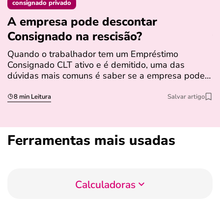
consignado privado
A empresa pode descontar
N
Consignado na rescisão​?
t
Quando o trabalhador tem um Empréstimo
N
Consignado CLT ativo e é demitido, uma das
l
dúvidas mais comuns é saber se a empresa pode…
e
s
8 min Leitura
Salvar artigo
Ferramentas mais usadas
Calculadoras