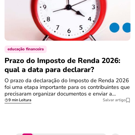
educação financeira
Prazo do Imposto de Renda 2026:
C
qual a data para declarar?
r
R
O prazo da declaração do Imposto de Renda 2026
foi uma etapa importante para os contribuintes que
A
precisaram organizar documentos e enviar a…
m
9 min Leitura
Salvar artigo
q
S