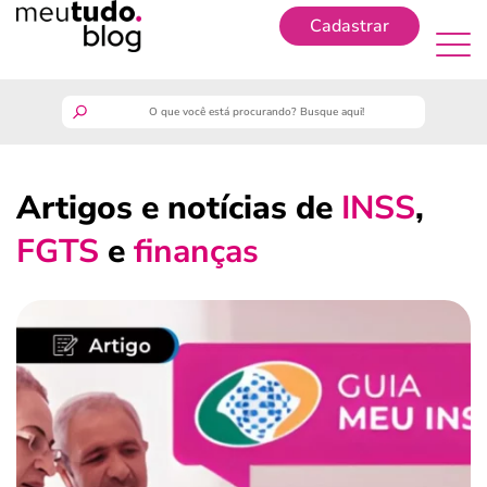
Cadastrar
Cadastrar
meutudo
Artigos e notícias de
INSS
,
guia do trabalhador
FGTS
e
finanças
finanças
benefícios
crédito fácil
últimas notícias