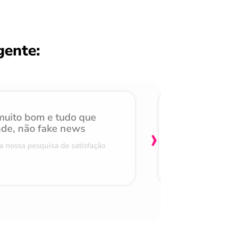
gente:
 muito bom e tudo que
Achei mui
›
ade, não fake news
burocraci
a nossa pesquisa de satisfação
Comentário r
08/03/2023