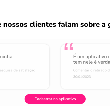
 nossos clientes falam sobre a 
 minha
É um aplicativo
tem nele é verd
esquisa de satisfação
Comentário retirado d
30/01/2023
Cadastrar no aplicativo