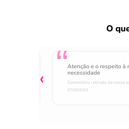
O que
Atenção e o respeito à
‹
necessidade
e satisfação
Comentário retirado da nossa p
07/03/2023