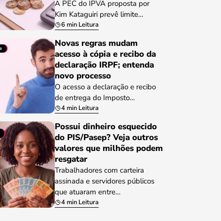
A PEC do IPVA proposta por
Kim Kataguiri prevê limite…
6 min Leitura
Novas regras mudam
acesso à cópia e recibo da
declaração IRPF; entenda
novo processo
O acesso a declaração e recibo
de entrega do Imposto…
4 min Leitura
Possui dinheiro esquecido
do PIS/Pasep? Veja outros
valores que milhões podem
resgatar
Trabalhadores com carteira
assinada e servidores públicos
que atuaram entre…
4 min Leitura