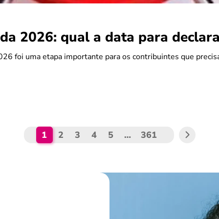
da 2026: qual a data para declara
26 foi uma etapa importante para os contribuintes que preci
1
2
3
4
5
…
361