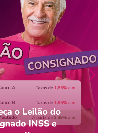
ça o Leilão do
ignado INSS e
Entre
onsultar saldo do FGTS pelo C