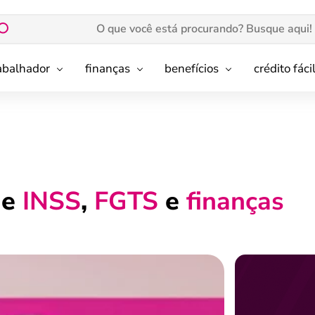
rabalhador
finanças
benefícios
crédito fáci
de
INSS
,
FGTS
e
finanças