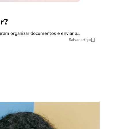
r?
finanças
Como dec
saram organizar documentos e enviar a…
Salvar artigo
A declaração do
pesquisa datat
10 min Leitura