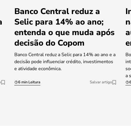
Banco Central reduz a
I
a
Selic para 14% ao ano;
n
entenda o que muda após
a
decisão do Copom
e
Banco Central reduz a Selic para 14% ao ano e a
Bo
decisão pode influenciar crédito, investimentos
in
e atividade econômica.
so
a 
o
6 min Leitura
Salvar artigo
6