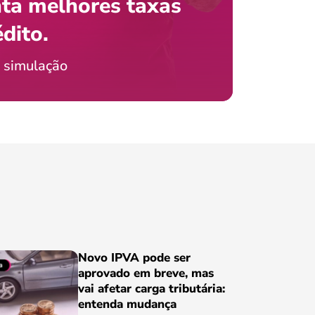
ta melhores taxas
que e
 com o celular?
édito.
preci
ticia Jordão
 simulação
Conheça
Novo IPVA pode ser
aprovado em breve, mas
vai afetar carga tributária:
entenda mudança