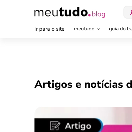
Ir para o site
meutudo
guia do t
Artigos e notícias 