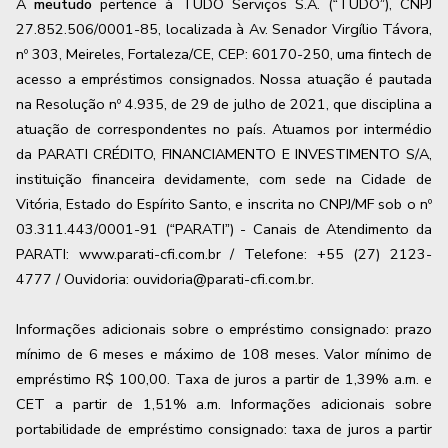
A
meutudo
pertence à TUDO Serviços S.A. (“TUDO”), CNPJ
27.852.506/0001-85, localizada à Av. Senador Virgílio Távora,
nº 303, Meireles, Fortaleza/CE, CEP: 60170-250, uma fintech de
acesso a empréstimos consignados. Nossa atuação é pautada
na Resolução nº 4.935, de 29 de julho de 2021, que disciplina a
atuação de correspondentes no país. Atuamos por intermédio
da PARATI CRÉDITO, FINANCIAMENTO E INVESTIMENTO S/A,
instituição financeira devidamente, com sede na Cidade de
Vitória, Estado do Espírito Santo, e inscrita no CNPJ/MF sob o nº
03.311.443/0001-91 (“PARATI”) - Canais de Atendimento da
PARATI: www.parati-cfi.com.br / Telefone: +55 (27) 2123-
4777 / Ouvidoria: ouvidoria@parati-cfi.com.br.
Informações adicionais sobre o empréstimo consignado: prazo
mínimo de 6 meses e máximo de
108
meses. Valor mínimo de
empréstimo R$ 100,00. Taxa de juros a partir de
1,39
% a.m. e
CET a partir de
1,51
% a.m. Informações adicionais sobre
portabilidade de empréstimo consignado: taxa de juros a partir