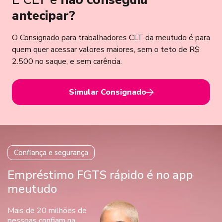
antecipar?
O Consignado para trabalhadores CLT da meutudo é para
quem quer acessar valores maiores, sem o teto de R$
2.500 no saque, e sem carência.
Simular Consignado
Confiança e segurança
Empréstimo FGTS rápido é no app
meutudo
Mais de 20 milhões de
pessoas
confiam na