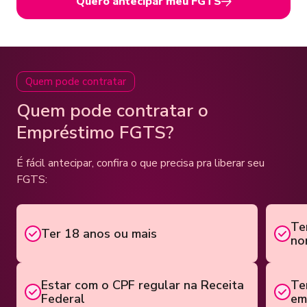
Quero antecipar meu FGTS
Quem pode contratar
Quem pode contratar o
Empréstimo FGTS?
É fácil antecipar, confira o que precisa pra liberar seu
FGTS:
Te
Ter 18 anos ou mais
no
Estar com o CPF regular na Receita
Te
Federal
em