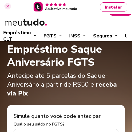
Instalar
Entrar
Início
›
Saque-Aniversário FGTS
Empréstimo
FGTS
INSS
Seguros
Ut
CLT
Empréstimo Saque
Aniversário FGTS
Antecipe até 5 parcelas do Saque-
Aniversário a partir de R$50 e
receba
via Pix
Simule quanto você pode antecipar
Qual o seu saldo no FGTS?