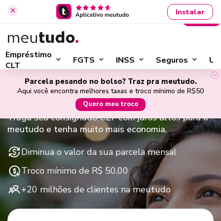
Instalar
Entrar
›
Início
Consignado privado
›
Portabilidade CLT
Empréstimo
FGTS
INSS
Seguros
Ut
CLT
Portabilidade de Empréstimo
Parcela pesando no bolso? Traz pra meutudo.
Consignado CLT com Troco
Aqui você encontra melhores taxas e troco mínimo de R$50
Quero meu troco
Traga seu consignado CLT com juros altos para a
meutudo e tenha muito mais economia.
Diminua o valor da sua parcela mensal
Troco mínimo de R$ 50,00
+20 milhões de clientes na meutudo