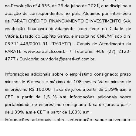
na Resolução nº 4.935, de 29 de julho de 2021, que disciplina a
atuação de correspondentes no país. Atuamos por intermédio
da PARATI CRÉDITO, FINANCIAMENTO E INVESTIMENTO S/A,
instituição financeira devidamente, com sede na Cidade de
Vitória, Estado do Espírito Santo, e inscrita no CNPJ/MF sob o nº
03.311.443/0001-91 (“PARATI”) - Canais de Atendimento da
PARATI: www.parati-cfi.com.br / Telefone: +55 (27) 2123-
4777 / Ouvidoria: ouvidoria@parati-cfi.com.br.
Informações adicionais sobre o empréstimo consignado: prazo
mínimo de 6 meses e máximo de
108
meses. Valor mínimo de
empréstimo R$ 100,00. Taxa de juros a partir de
1,39
% a.m. e
CET a partir de
1,51
% a.m. Informações adicionais sobre
portabilidade de empréstimo consignado: taxa de juros a partir
de
1,39
% a.m e CET a partir de
1,63
% a.m.
Informações adicionais sobre antecipação saque-aniversário:
taxa de juros de 1,79% a.m e CET máximo de 1,93% a.m. Os
valores mencionados podem variar a partir das condições no