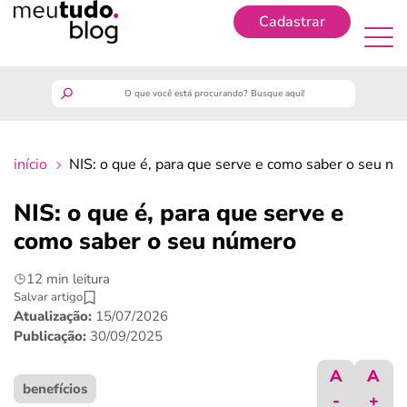
Cadastrar
Cadastrar
meutudo
início
NIS: o que é, para que serve e como saber o seu n
guia do trabalhador
NIS: o que é, para que serve e
finanças
como saber o seu número
12 min leitura
benefícios
Salvar artigo
Atualização:
15/07/2026
crédito fácil
Publicação:
30/09/2025
A
A
últimas notícias
benefícios
-
+