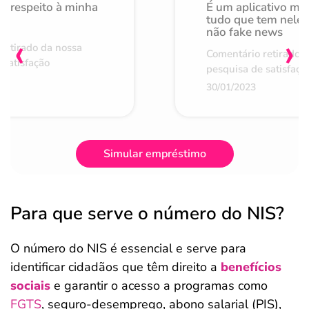
o respeito à minha
É um aplicativo mu
de
tudo que tem nele 
não fake news
‹
›
retirado da nossa
Comentário retirado 
 satisfação
pesquisa de satisfaçã
30/01/2023
Simular empréstimo
Para que serve o número do NIS?
O número do NIS é essencial e serve para
identificar cidadãos que têm direito a
benefícios
sociais
e garantir o acesso a programas como
FGTS
, seguro-desemprego, abono salarial (PIS),