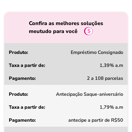
Confira as melhores soluções
meutudo para você
Produto
Empréstimo Consignado
1,39% a.m
Taxa
2 a 108 parcelas
a
partir
Antecipação Saque-aniversário
de
1,79% a.m
Pagamento
antecipe a partir de R$50