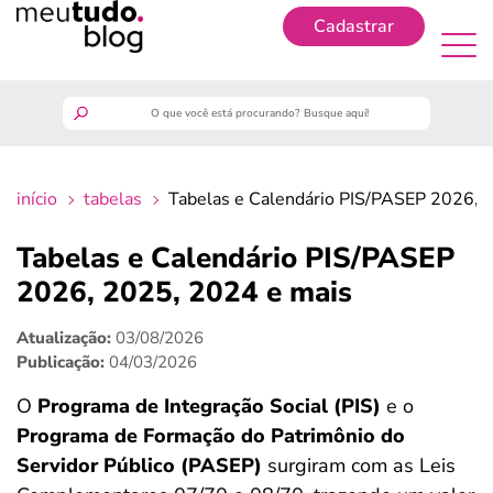
Cadastrar
Cadastrar
meutudo
início
tabelas
Tabelas e Calendário PIS/PASEP 2026, 
guia do trabalhador
Tabelas e Calendário PIS/PASEP
finanças
2026, 2025, 2024 e mais
Atualização:
03/08/2026
benefícios
Publicação:
04/03/2026
crédito fácil
O
Programa de Integração Social (PIS)
e o
Programa de Formação do Patrimônio do
últimas notícias
Servidor Público (PASEP)
surgiram com as Leis