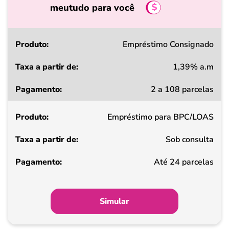
meutudo para você
Produto
Empréstimo Consignado
1,39% a.m
Taxa
2 a 108 parcelas
a
partir
Empréstimo para BPC/LOAS
de
Sob consulta
Pagamento
Até 24 parcelas
Simular