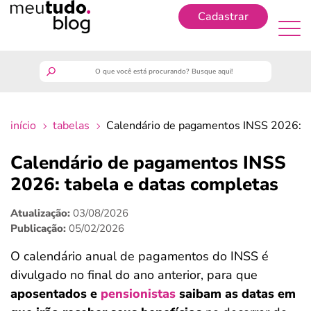
Cadastrar
Cadastrar
meutudo
início
tabelas
Calendário de pagamentos INSS 2026: ta
guia do trabalhador
Calendário de pagamentos INSS
finanças
2026: tabela e datas completas
Atualização:
03/08/2026
benefícios
Publicação:
05/02/2026
crédito fácil
O calendário anual de pagamentos do INSS é
divulgado no final do ano anterior, para que
últimas notícias
aposentados e
pensionistas
saibam as
datas em