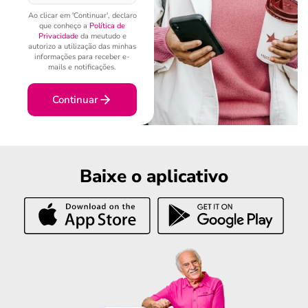
Ao clicar em 'Continuar', declaro
que conheço a
Política de
Privacidade
da meutudo e
autorizo a utilização das minhas
informações para receber e-
mails e notificações.
Continuar
Baixe o aplicativo