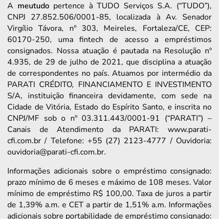
A
meutudo
pertence à TUDO Serviços S.A. (“TUDO”),
CNPJ 27.852.506/0001-85, localizada à Av. Senador
Virgílio Távora, nº 303, Meireles, Fortaleza/CE, CEP:
60170-250, uma fintech de acesso a empréstimos
consignados. Nossa atuação é pautada na Resolução nº
4.935, de 29 de julho de 2021, que disciplina a atuação
de correspondentes no país. Atuamos por intermédio da
PARATI CRÉDITO, FINANCIAMENTO E INVESTIMENTO
S/A, instituição financeira devidamente, com sede na
Cidade de Vitória, Estado do Espírito Santo, e inscrita no
CNPJ/MF sob o nº 03.311.443/0001-91 (“PARATI”) –
Canais de Atendimento da PARATI: www.parati-
cfi.com.br / Telefone: +55 (27) 2123-4777 / Ouvidoria:
ouvidoria@parati-cfi.com.br.
Informações adicionais sobre o empréstimo consignado:
prazo mínimo de 6 meses e máximo de 108 meses. Valor
mínimo de empréstimo R$ 100,00. Taxa de juros a partir
de 1,39% a.m. e CET a partir de 1,51% a.m. Informações
adicionais sobre portabilidade de empréstimo consignado: