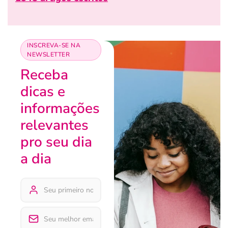
INSCREVA-SE NA
NEWSLETTER
Receba
dicas e
informações
relevantes
pro seu dia
a dia