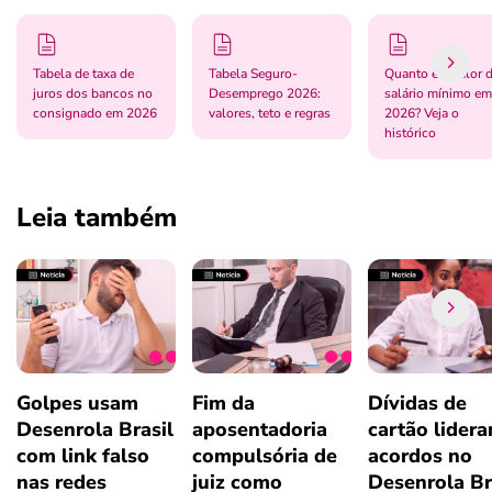
Tabela de taxa de
Tabela Seguro-
Quanto é o valor 
juros dos bancos no
Desemprego 2026:
salário mínimo em
consignado em 2026
valores, teto e regras
2026? Veja o
histórico
Leia também
Golpes usam
Fim da
Dívidas de
Desenrola Brasil
aposentadoria
cartão lider
com link falso
compulsória de
acordos no
nas redes
juiz como
Desenrola Br