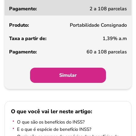
Taxa
2 a 108 parcelas
a
partir
Portabilidade Consignado
de
1,39% a.m
Pagamento
60 a 108 parcelas
Simular
O que você vai ler neste artigo:
O que são os benefícios do INSS?
E o que é espécie de benefício INSS?