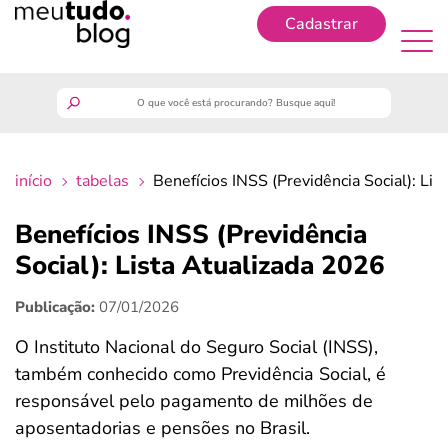
Cadastrar
Cadastrar
meutudo
início
tabelas
Benefícios INSS (Previdência Social): Li
guia do trabalhador
Benefícios INSS (Previdência
finanças
Social): Lista Atualizada 2026
Publicação:
07/01/2026
benefícios
O Instituto Nacional do Seguro Social (INSS),
crédito fácil
também conhecido como Previdência Social, é
responsável pelo pagamento de milhões de
últimas notícias
aposentadorias e pensões no Brasil.