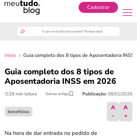
Cadastrar
Cadastrar
meutudo
início
Guia completo dos 8 tipos de Aposentadoria INSS
guia do trabalhador
Guia completo dos 8 tipos de
finanças
Aposentadoria INSS em 2026
29 min leitura
Publicação:
08/01/2026
Salvar artigo
benefícios
A
A
crédito fácil
benefícios
-
+
últimas notícias
Na hora de dar entrada no pedido de