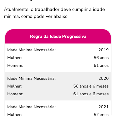
Atualmente, o trabalhador deve cumprir a idade
mínima, como pode ver abaixo:
Regra da Idade Progressiva
Idade
2019
Mínima
56 anos
Necessária
61 anos
Mulher
2020
Homem
56 anos e 6 meses
61 anos e 6 meses
2021
57 anos
Salvar Ferramenta
Salvar Ferramenta