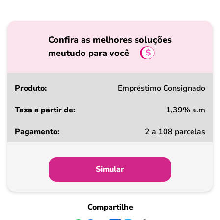
Confira as melhores soluções
meutudo para você
Produto
Empréstimo Consignado
1,39% a.m
Taxa
2 a 108 parcelas
a
partir
de
Simular
Pagamento
Compartilhe