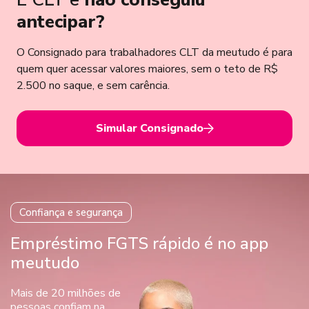
antecipar?
O Consignado para trabalhadores CLT da meutudo é para
quem quer acessar valores maiores, sem o teto de R$
2.500 no saque, e sem carência.
Simular Consignado
Confiança e segurança
Empréstimo FGTS rápido é no app
meutudo
Mais de 20 milhões de
pessoas
confiam na