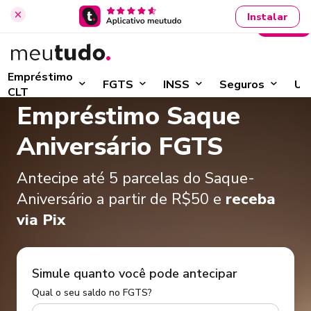
Instalar
Entrar
Início
›
Saque-Aniversário FGTS
Empréstimo
FGTS
INSS
Seguros
Ut
CLT
Empréstimo Saque
Aniversário FGTS
Antecipe até 5 parcelas do Saque-
Aniversário a partir de R$50 e
receba
via Pix
Simule quanto você pode antecipar
Qual o seu saldo no FGTS?