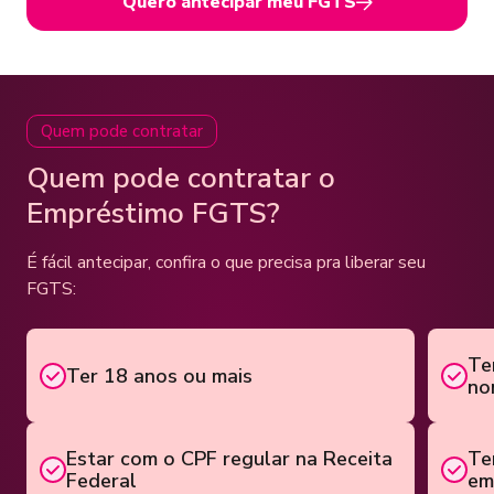
Quero antecipar meu FGTS
Quem pode contratar
Quem pode contratar o
Empréstimo FGTS?
É fácil antecipar, confira o que precisa pra liberar seu
FGTS:
Te
Ter 18 anos ou mais
no
Estar com o CPF regular na Receita
Te
Federal
em