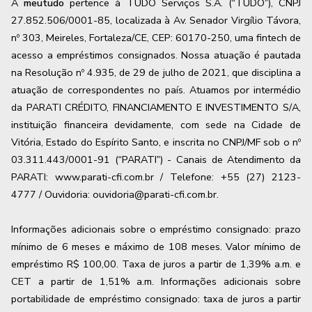
A
meutudo
pertence à TUDO Serviços S.A. (“TUDO”), CNPJ
27.852.506/0001-85, localizada à Av. Senador Virgílio Távora,
nº 303, Meireles, Fortaleza/CE, CEP: 60170-250, uma fintech de
acesso a empréstimos consignados. Nossa atuação é pautada
na Resolução nº 4.935, de 29 de julho de 2021, que disciplina a
atuação de correspondentes no país. Atuamos por intermédio
da PARATI CRÉDITO, FINANCIAMENTO E INVESTIMENTO S/A,
instituição financeira devidamente, com sede na Cidade de
Vitória, Estado do Espírito Santo, e inscrita no CNPJ/MF sob o nº
03.311.443/0001-91 (“PARATI”) - Canais de Atendimento da
PARATI: www.parati-cfi.com.br / Telefone: +55 (27) 2123-
4777 / Ouvidoria: ouvidoria@parati-cfi.com.br.
Informações adicionais sobre o empréstimo consignado: prazo
mínimo de 6 meses e máximo de
108
meses. Valor mínimo de
empréstimo R$ 100,00. Taxa de juros a partir de
1,39
% a.m. e
CET a partir de
1,51
% a.m. Informações adicionais sobre
portabilidade de empréstimo consignado: taxa de juros a partir