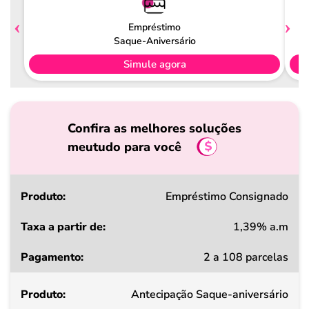
Empréstimo
Saque-Aniversário
Simule agora
Confira as melhores soluções
meutudo para você
Produto
Empréstimo Consignado
1,39% a.m
Taxa
2 a 108 parcelas
a
partir
Antecipação Saque-aniversário
de