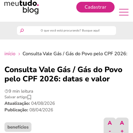
Cadastrar
Cadastrar
meutudo
início
Consulta Vale Gás / Gás do Povo pelo CPF 2026: da
guia do trabalhador
Consulta Vale Gás / Gás do Povo
finanças
pelo CPF 2026: datas e valor
9 min leitura
benefícios
Salvar artigo
Atualização:
04/08/2026
crédito fácil
Publicação:
08/04/2026
A
A
últimas notícias
benefícios
-
+