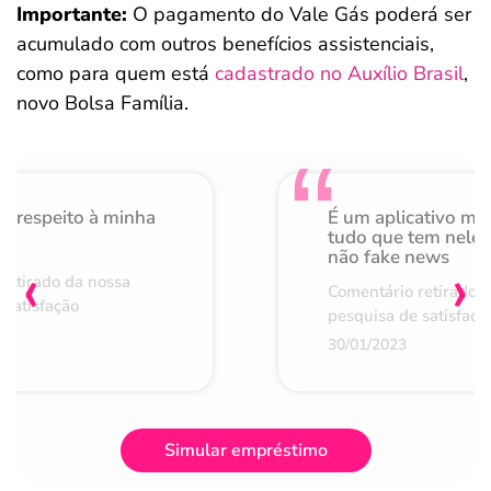
Importante:
O pagamento do Vale Gás poderá ser
acumulado com outros benefícios assistenciais,
como para quem está
cadastrado no Auxílio Brasil
,
novo Bolsa Família.
o respeito à minha
É um aplicativo mu
de
tudo que tem nele 
não fake news
‹
›
retirado da nossa
Comentário retirado 
 satisfação
pesquisa de satisfaçã
30/01/2023
Simular empréstimo