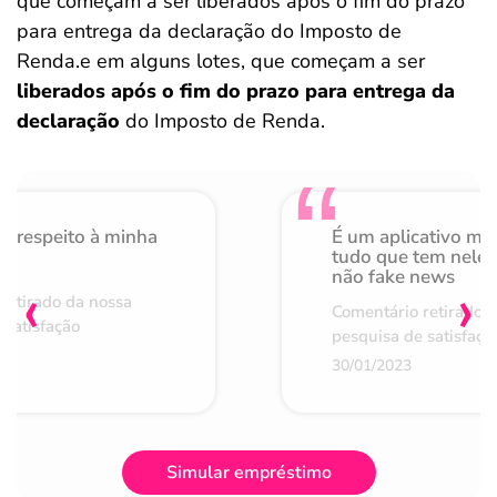
que começam a ser liberados após o fim do prazo
para entrega da declaração do Imposto de
Renda.e em alguns lotes, que começam a ser
liberados após o fim do prazo para entrega da
declaração
do Imposto de Renda.
o respeito à minha
É um aplicativo mu
de
tudo que tem nele 
não fake news
‹
›
retirado da nossa
Comentário retirado 
 satisfação
pesquisa de satisfaçã
30/01/2023
Simular empréstimo