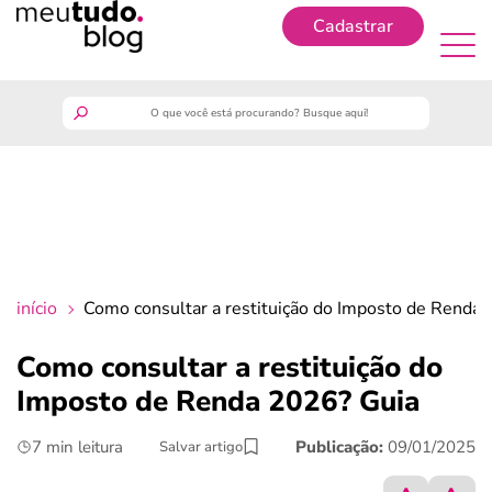
Cadastrar
Cadastrar
meutudo
guia do trabalhador
finanças
início
Como consultar a restituição do Imposto de Renda
benefícios
Como consultar a restituição do
Imposto de Renda 2026? Guia
crédito fácil
7 min leitura
Publicação:
09/01/2025
Salvar artigo
últimas notícias