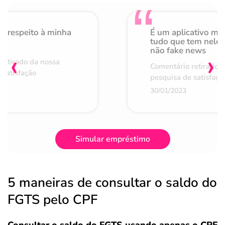
o respeito à minha
É um aplicativo mu
de
tudo que tem nele 
não fake news
‹
›
retirado da nossa
Comentário retirado 
 satisfação
pesquisa de satisfaçã
30/01/2023
Simular empréstimo
5 maneiras de consultar o saldo do
FGTS pelo CPF