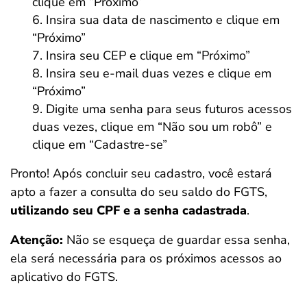
clique em “Próximo”
Insira sua data de nascimento e clique em
“Próximo”
Insira seu CEP e clique em “Próximo”
Insira seu e-mail duas vezes e clique em
“Próximo”
Digite uma senha para seus futuros acessos
duas vezes, clique em “Não sou um robô” e
clique em “Cadastre-se”
Pronto! Após concluir seu cadastro, você estará
apto a fazer a consulta do seu saldo do FGTS,
utilizando seu CPF e a senha cadastrada
.
Atenção:
Não se esqueça de guardar essa senha,
ela será necessária para os próximos acessos ao
aplicativo do FGTS.
Salvar Ferramenta
Salvar Ferramenta
Salvar Ferramenta