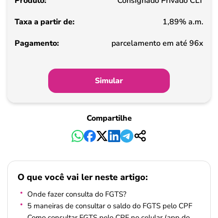
Consignado Privado CLT
de
1,89% a.m.
Pagamento
parcelamento em até 96x
Simular
Compartilhe
O que você vai ler neste artigo:
Onde fazer consulta do FGTS?
5 maneiras de consultar o saldo do FGTS pelo CPF
Como consultar FGTS pelo CPF no celular (app do