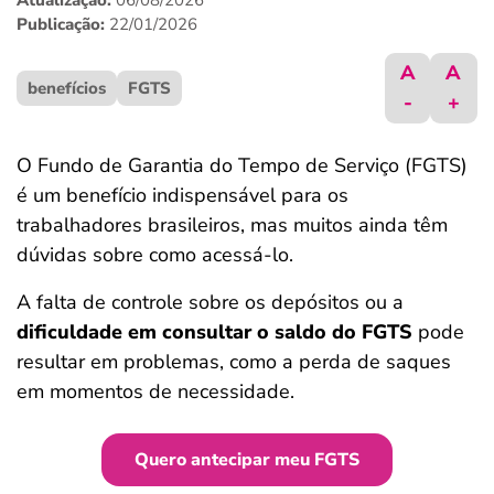
Atualização:
06/08/2026
ferramentas
Publicação:
22/01/2026
A
A
benefícios
FGTS
-
+
O Fundo de Garantia do Tempo de Serviço (FGTS)
é um benefício indispensável para os
trabalhadores brasileiros, mas muitos ainda têm
dúvidas sobre como acessá-lo.
A falta de controle sobre os depósitos ou a
dificuldade em consultar o saldo do FGTS
pode
resultar em problemas, como a perda de saques
em momentos de necessidade.
Quero antecipar meu FGTS