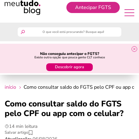
Antecipar FGTS
Antecipar FGTS
meutudo
Não conseguiu antecipar o FGTS?
Existe outra opção que pouca gente CLT conhece
guia do trabalhador
Descobrir agora
finanças
início
Como consultar saldo do FGTS pelo CPF ou app com
benefícios
Como consultar saldo do FGTS
pelo CPF ou app com o celular?
crédito fácil
14 min leitura
últimas notícias
Salvar artigo