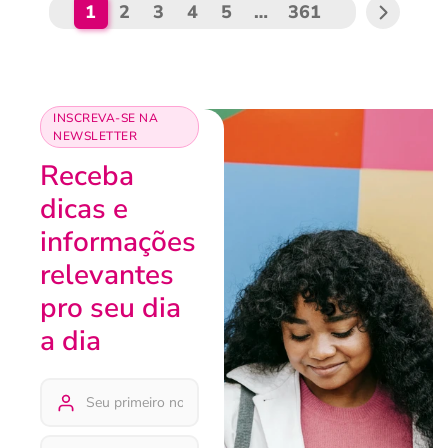
1
2
3
4
5
…
361
INSCREVA-SE NA
NEWSLETTER
Receba
dicas e
informações
relevantes
pro seu dia
a dia