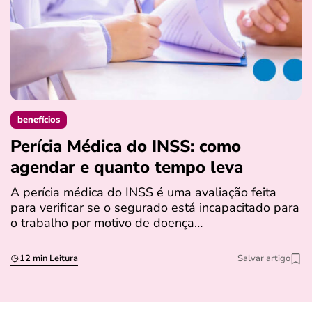
benefícios
Perícia Médica do INSS: como
D
agendar e quanto tempo leva
a
s
A perícia médica do INSS é uma avaliação feita
para verificar se o segurado está incapacitado para
O
o trabalho por motivo de doença…
I
q
12 min Leitura
Salvar artigo