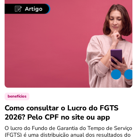
benefícios
Como consultar o Lucro do FGTS
C
2026? Pelo CPF no site ou app
P
O lucro do Fundo de Garantia do Tempo de Serviço
S
(FGTS) é uma distribuição anual dos resultados do
d