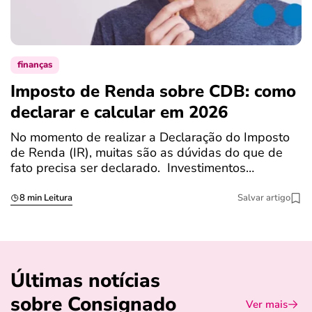
finanças
Imposto de Renda sobre CDB: como
N
declarar e calcular em 2026
a
No momento de realizar a Declaração do Imposto
T
de Renda (IR), muitas são as dúvidas do que de
c
fato precisa ser declarado. Investimentos…
c
8 min Leitura
Salvar artigo
Últimas notícias
sobre Consignado
Ver mais