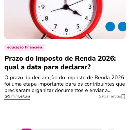
educação financeira
Prazo do Imposto de Renda 2026:
C
qual a data para declarar?
r
R
O prazo da declaração do Imposto de Renda 2026
foi uma etapa importante para os contribuintes que
A
precisaram organizar documentos e enviar a…
m
9 min Leitura
Salvar artigo
q
S