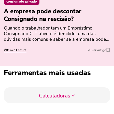
consignado privado
A empresa pode descontar
N
Consignado na rescisão​?
t
Quando o trabalhador tem um Empréstimo
N
Consignado CLT ativo e é demitido, uma das
l
dúvidas mais comuns é saber se a empresa pode…
e
s
8 min Leitura
Salvar artigo
Ferramentas mais usadas
Calculadoras