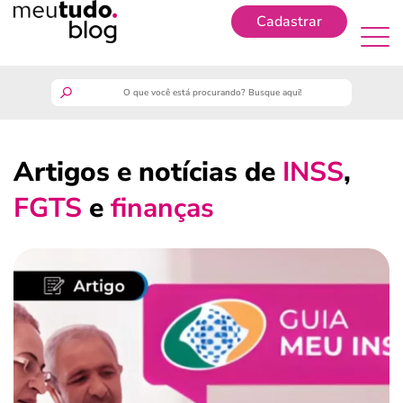
Cadastrar
Cadastrar
meutudo
Artigos e notícias de
INSS
,
guia do trabalhador
FGTS
e
finanças
finanças
benefícios
crédito fácil
últimas notícias