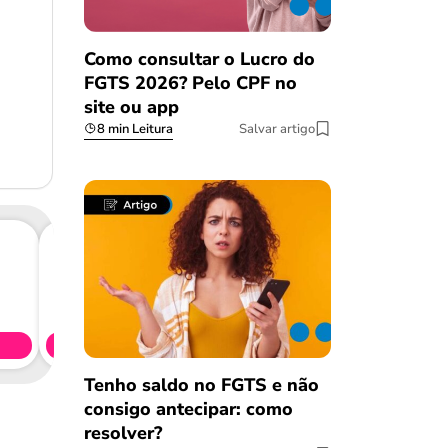
Como consultar o Lucro do
FGTS 2026? Pelo CPF no
site ou app
8 min Leitura
Salvar artigo
Consig
CL
Simule 
Tenho saldo no FGTS e não
consigo antecipar: como
resolver?