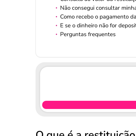
Não consegui consultar minha 
Como recebo o pagamento da r
E se o dinheiro não for depos
Perguntas frequentes
O que é a restituiçã