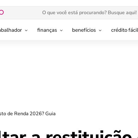
rabalhador
finanças
benefícios
crédito fáci
osto de Renda 2026? Guia
ar a restituição