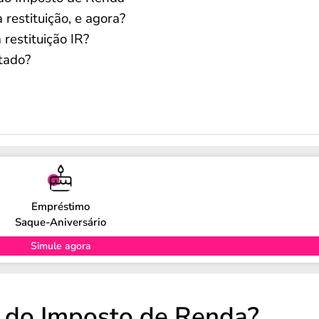
restituição, e agora?
estituição IR?
itado?
Empréstimo
Saque-Aniversário
Simule agora
o do Imposto de Renda?