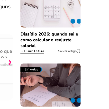
lguns
Dissídio 2026: quando sai e
como calcular o reajuste
salarial
do que
Achei muito rápido, sem 
16 min Leitura
Salvar artigo
›
ews
burocracia
satisfação
Comentário retirado da nossa pes
08/03/2023