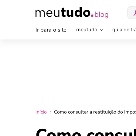
Ir para o site
meutudo
guia do t
início
Como consultar a restituição do Imp
Como consult