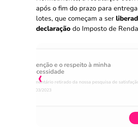
após o fim do prazo para entreg
lotes, que começam a ser
liberad
declaração
do Imposto de Renda
Atenção e o respeito à minha
‹
necessidade
Comentário retirado da nossa pesquisa de satisfaçã
07/03/2023