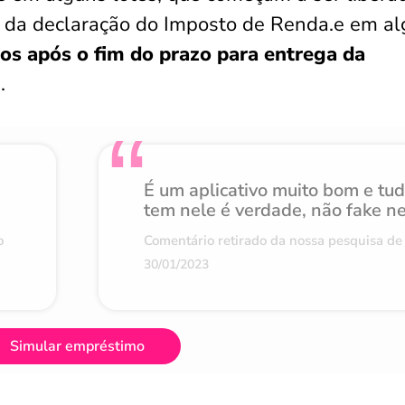
a da declaração do Imposto de Renda.e em a
os após o fim do prazo para entrega da
.
É um aplicativo muito bom e tu
tem nele é verdade, não fake n
o
Comentário retirado da nossa pesquisa de 
30/01/2023
Simular empréstimo