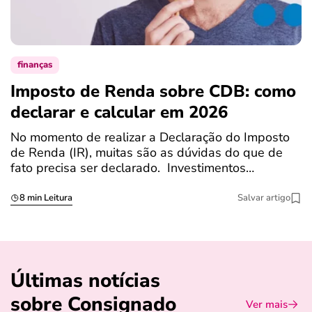
finanças
Imposto de Renda sobre CDB: como
N
declarar e calcular em 2026
a
No momento de realizar a Declaração do Imposto
T
de Renda (IR), muitas são as dúvidas do que de
c
fato precisa ser declarado. Investimentos…
c
8 min Leitura
Salvar artigo
Últimas notícias
sobre Consignado
Ver mais