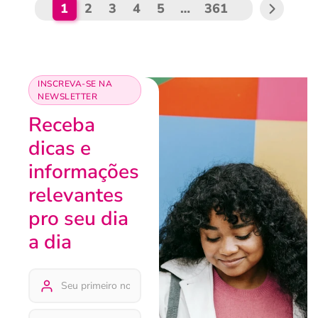
1
2
3
4
5
…
361
INSCREVA-SE NA
NEWSLETTER
Receba
dicas e
informações
relevantes
pro seu dia
a dia