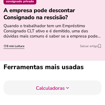
consignado privado
A empresa pode descontar
N
Consignado na rescisão​?
t
Quando o trabalhador tem um Empréstimo
N
Consignado CLT ativo e é demitido, uma das
l
dúvidas mais comuns é saber se a empresa pode…
e
s
8 min Leitura
Salvar artigo
Ferramentas mais usadas
Calculadoras