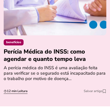
benefícios
Perícia Médica do INSS: como
D
agendar e quanto tempo leva
a
s
A perícia médica do INSS é uma avaliação feita
para verificar se o segurado está incapacitado para
O
o trabalho por motivo de doença…
I
q
12 min Leitura
Salvar artigo