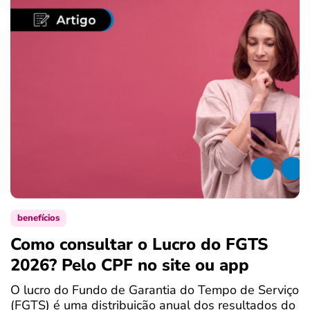
benefícios
Como consultar o Lucro do FGTS
C
2026? Pelo CPF no site ou app
P
O lucro do Fundo de Garantia do Tempo de Serviço
S
(FGTS) é uma distribuição anual dos resultados do
d