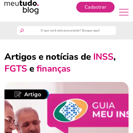
Cadastrar
Cadastrar
meutudo
Artigos e notícias de
INSS
,
guia do trabalhador
FGTS
e
finanças
finanças
benefícios
crédito fácil
últimas notícias