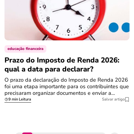
educação financeira
Prazo do Imposto de Renda 2026:
C
qual a data para declarar?
r
R
O prazo da declaração do Imposto de Renda 2026
foi uma etapa importante para os contribuintes que
A
precisaram organizar documentos e enviar a…
m
9 min Leitura
Salvar artigo
q
S