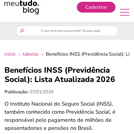
Cadastrar
Cadastrar
meutudo
início
tabelas
Benefícios INSS (Previdência Social): Li
guia do trabalhador
Benefícios INSS (Previdência
finanças
Social): Lista Atualizada 2026
Publicação:
07/01/2026
benefícios
O Instituto Nacional do Seguro Social (INSS),
crédito fácil
também conhecido como Previdência Social, é
responsável pelo pagamento de milhões de
últimas notícias
aposentadorias e pensões no Brasil.