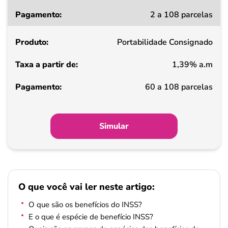
Taxa
2 a 108 parcelas
a
partir
Portabilidade Consignado
de
1,39% a.m
Pagamento
60 a 108 parcelas
Simular
O que você vai ler neste artigo:
O que são os benefícios do INSS?
E o que é espécie de benefício INSS?