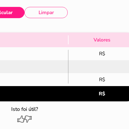
lcular
Limpar
Valores
R$
R$
R$
Isto foi útil?