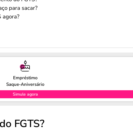
aço para sacar?
S agora?
Empréstimo
Saque-Aniversário
Simule agora
 do FGTS?