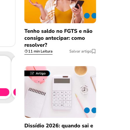
Tenho saldo no FGTS e não
consigo antecipar: como
resolver?
11 min Leitura
Salvar artigo
Consig
CL
Simule 
Dissídio 2026: quando sai e
Salvar Ferramenta
Salvar Ferramenta
Salvar Ferramenta