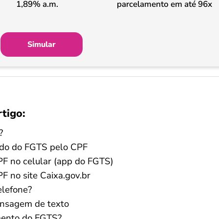
1,89% a.m.
parcelamento em até 96x
Simular
rtigo:
?
aldo do FGTS pelo CPF
F no celular (app do FGTS)
 no site Caixa.gov.br
elefone?
ensagem de texto
imento do FGTS?