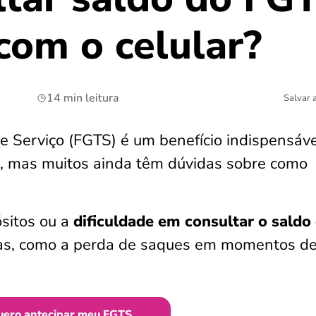
com o celular?
14 min leitura
Salvar 
 Serviço (FGTS) é um benefício indispensáv
os, mas muitos ainda têm dúvidas sobre como
ósitos ou a
dificuldade em consultar o saldo
as, como a perda de saques em momentos d
uero antecipar meu FGTS