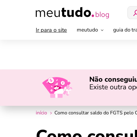
Ir para o site
meutudo
guia do t
Não conseguiu
Existe outra o
início
Como consultar saldo do FGTS pelo C
Como consul