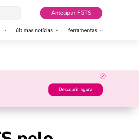
Antecipar FGTS
l
últimas notícias
ferramentas
Descobrir agora
S pelo