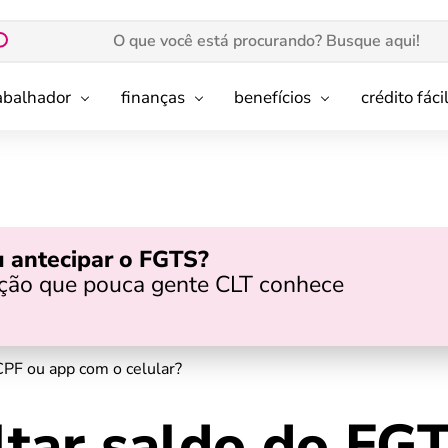
rabalhador
finanças
benefícios
crédito fáci
 antecipar o FGTS?
pção que pouca gente CLT conhece
PF ou app com o celular?
tar saldo do FGT