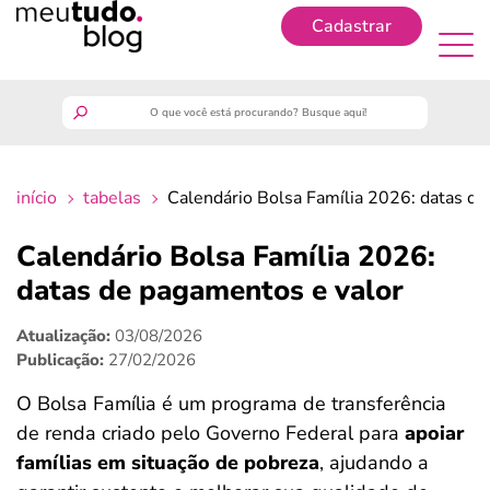
Cadastrar
Cadastrar
meutudo
início
tabelas
Calendário Bolsa Família 2026: datas de
guia do trabalhador
Calendário Bolsa Família 2026:
finanças
datas de pagamentos e valor
Atualização:
03/08/2026
benefícios
Publicação:
27/02/2026
crédito fácil
O Bolsa Família é um programa de transferência
de renda criado pelo Governo Federal para
apoiar
últimas notícias
famílias em situação de pobreza
, ajudando a