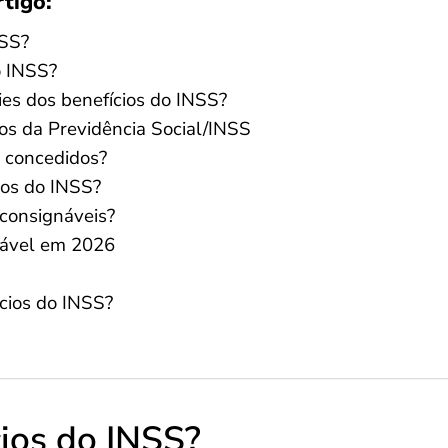
rtigo:
NSS?
o INSS?
ies dos benefícios do INSS?
ios da Previdência Social/INSS
s concedidos?
ios do INSS?
 consignáveis?
ável em 2026
ícios do INSS?
cios do INSS?