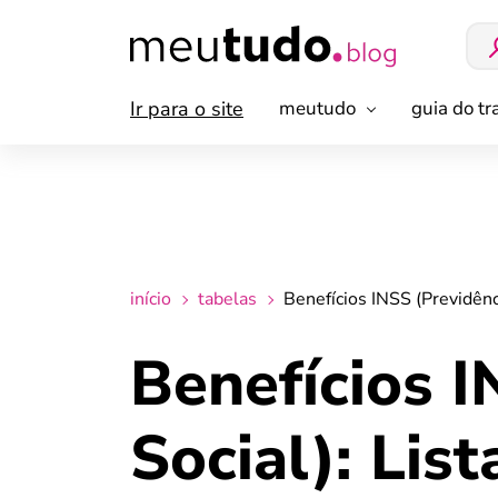
Ir para o site
meutudo
guia do t
início
tabelas
Benefícios INSS (Previdênc
Benefícios I
Social): Lis