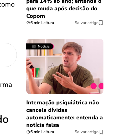
para 14% ao ano; entenda o
 como
que muda após decisão do
Copom
6 min Leitura
Salvar artigo
orma
Internação psiquiátrica não
cancela dívidas
do
automaticamente; entenda a
notícia falsa
6 min Leitura
Salvar artigo