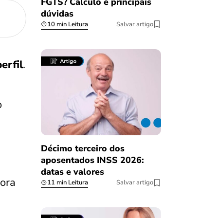
FGTS? Cálculo e principais
dúvidas
10 min Leitura
Salvar artigo
erfil
.
o
Décimo terceiro dos
aposentados INSS 2026:
datas e valores
dora
11 min Leitura
Salvar artigo