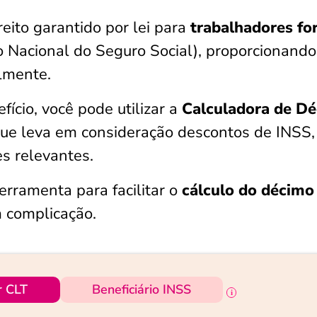
reito garantido por lei para
trabalhadores fo
to Nacional do Seguro Social), proporcionand
almente.
efício, você pode utilizar a
Calculadora de D
 que leva em consideração descontos de INSS,
s relevantes.
 ferramenta para facilitar o
cálculo do décimo
 complicação.
r CLT
Beneficiário INSS