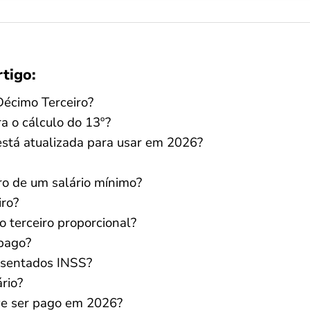
rtigo:
Décimo Terceiro?
 o cálculo do 13º?
está atualizada para usar em 2026?
ro de um salário mínimo?
iro?
 terceiro proporcional?
 pago?
osentados INSS?
rio?
ve ser pago em 2026?