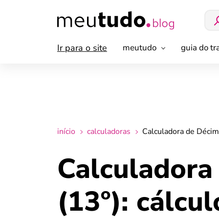
Ir para o site
meutudo
guia do t
início
calculadoras
Calculadora de Décimo
Calculadora
(13º): cálcu