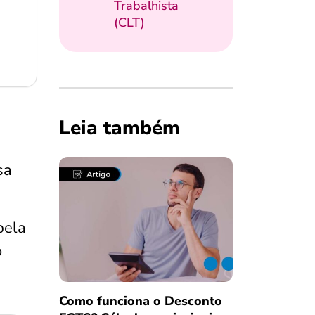
Trabalhista
(CLT)
Leia também
sa
pela
o
Como funciona o Desconto
Salvar Ferramenta
Salvar Ferramenta