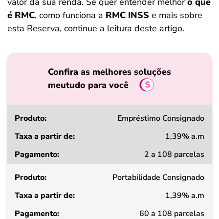
valor da sua renda. Se quer entender melhor
o que
é RMC
, como funciona a
RMC INSS
e mais sobre
esta Reserva, continue a leitura deste artigo.
Confira as melhores soluções
meutudo para você
Produto
Empréstimo Consignado
1,39% a.m
Taxa
2 a 108 parcelas
a
partir
de
Portabilidade Consignado
1,39% a.m
Pagamento
60 a 108 parcelas