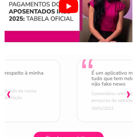
o respeito à minha
É um aplicativo mu
de
tudo que tem nele 
não fake news
‹
›
retirado da nossa
Comentário retirado 
 satisfação
pesquisa de satisfaçã
30/01/2023