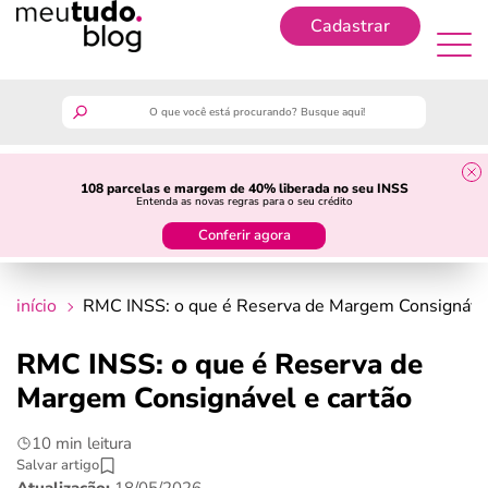
Cadastrar
Cadastrar
meutudo
108 parcelas e margem de 40% liberada no seu INSS
Entenda as novas regras para o seu crédito
guia do trabalhador
Conferir agora
finanças
início
RMC INSS: o que é Reserva de Margem Consignável
benefícios
RMC INSS: o que é Reserva de
Margem Consignável e cartão
crédito fácil
10 min leitura
últimas notícias
Salvar artigo