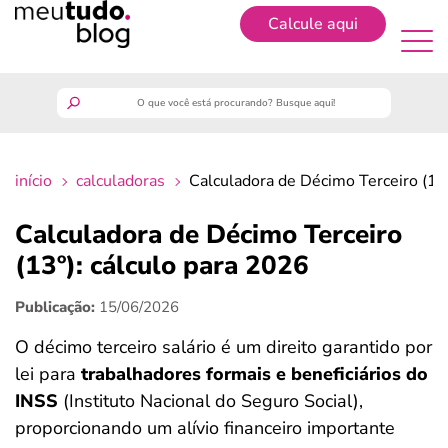
Calcule aqui
Cadastrar
meutudo
início
calculadoras
Calculadora de Décimo Terceiro (13º
guia do trabalhador
Calculadora de Décimo Terceiro
finanças
(13º): cálculo para 2026
Publicação:
15/06/2026
benefícios
O décimo terceiro salário é um direito garantido por
crédito fácil
lei para
trabalhadores formais e beneficiários do
INSS
(Instituto Nacional do Seguro Social),
últimas notícias
proporcionando um alívio financeiro importante