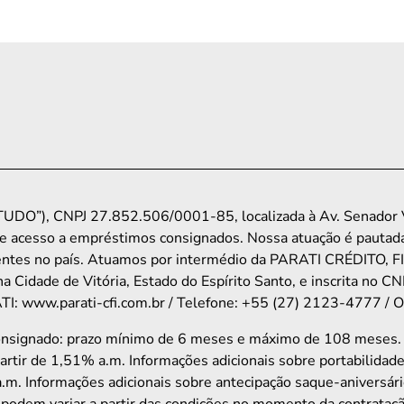
UDO”), CNPJ 27.852.506/0001-85, localizada à Av. Senador Vi
e acesso a empréstimos consignados. Nossa atuação é pautada
ondentes no país. Atuamos por intermédio da PARATI CRÉDI
na Cidade de Vitória, Estado do Espírito Santo, e inscrita n
: www.parati-cfi.com.br / Telefone: +55 (27) 2123-4777 / Ouv
consignado: prazo mínimo de 6 meses e máximo de 108 meses
partir de 1,51% a.m. Informações adicionais sobre portabilidad
.m. Informações adicionais sobre antecipação saque-aniversário
podem variar a partir das condições no momento da contrataçã