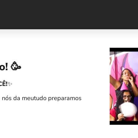
o! 🥳
CÊ!
✨
e nós da meutudo preparamos